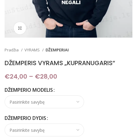
Padidinti
Pradžia
VYRAMS
DŽEMPERIAI
DŽEMPERIS VYRAMS „KUPRANUGARIS“
€
24,00
–
€
28,00
Price range: €24,00
through €28,00
DŽEMPERIO MODELIS
DŽEMPERIO DYDIS