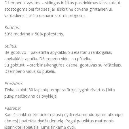
Džemperiai vyrams – stilingas ir šiltas pasirinkimas laisvalaikiui,
atostogoms bei fotosesijai. Išskirtinė dovana gimtadieniui,
vardadieniui, tėčio dienai ir kitoms progoms.
Sudėtis:
50% medvilnė ir 50% poliesteris.
Stilius:
Be gobtuvo – pakietinta apykaklė. Su elastanu rankogaliai,
apykaklė ir apačia. Džemperio vidus su pūkeliu.
Su gobtuvu – sterblinė/kengūros kišenė, gobtuvas su raišteliais.
Džemperio vidus su pūkeliu.
Priežiūra:
Tinka skalbti 30 laipsnių temperatūroje; lyginti išvertus į kitą
pusę; nedžiovinti džiovyklėje.
Pastaba:
Kad išsirinktumėte tinkamiausią dydį rekomenduojame atkreipti
dėmesį į pateiktą dydžių lentelę. Pagal pateiktus matmenis
išsirinkite labiausiai Jums tinkamą dydį.