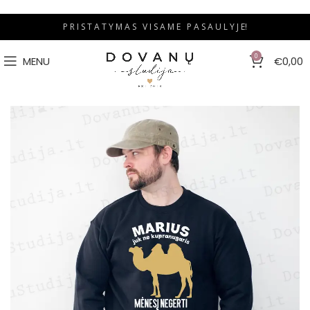
P R I S T A T Y M A S V I S A M E P A S A U L Y J E!
0
MENU
€
0,00