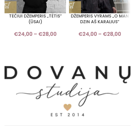
TĖČIUI DŽEMPERIS „TĖTIS“
DŽEMPERIS VYRAMS „O MAN
(ŪSAI)
DZIN AŠ KARALIUS“
€
24,00
–
€
28,00
Price range: €24,00 through
€
24,00
–
€
28,00
Pri
€28,00
rang
€24,
thro
€28,