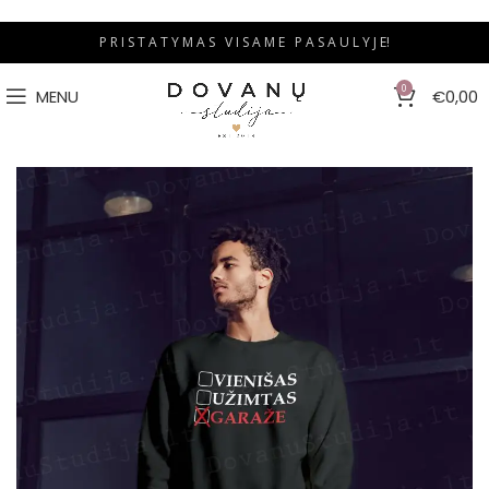
P R I S T A T Y M A S V I S A M E P A S A U L Y J E!
0
MENU
€
0,00