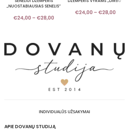
SENELIUI DŽEMPERIS
DŽEMPERIS VYRAMS „DIRBU“
„NUOSTABIAUSIAS SENELIS“
€
24,00
–
€
28,00
Pri
€
24,00
–
€
28,00
Price range: €24,00 through
rang
€28,00
€24,
thro
€28,
INDIVIDUALŪS UŽSAKYMAI
APIE DOVANŲ STUDIJĄ