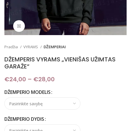
Padidinti
Pradžia
VYRAMS
DŽEMPERIAI
DŽEMPERIS VYRAMS „VIENIŠAS UŽIMTAS
GARAŽE“
€
24,00
–
€
28,00
Price range: €24,00
through €28,00
DŽEMPERIO MODELIS
DŽEMPERIO DYDIS