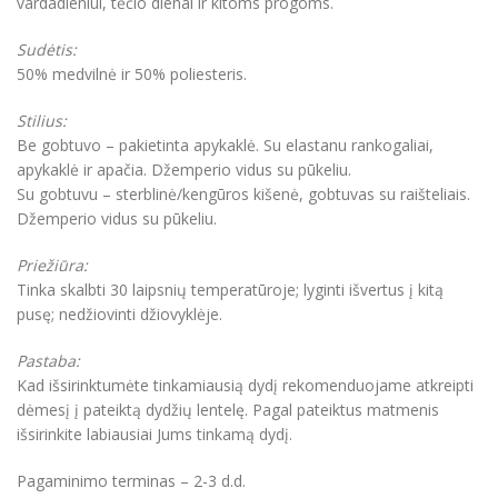
vardadieniui, tėčio dienai ir kitoms progoms.
Sudėtis:
50% medvilnė ir 50% poliesteris.
Stilius:
Be gobtuvo – pakietinta apykaklė. Su elastanu rankogaliai,
apykaklė ir apačia. Džemperio vidus su pūkeliu.
Su gobtuvu – sterblinė/kengūros kišenė, gobtuvas su raišteliais.
Džemperio vidus su pūkeliu.
Priežiūra:
Tinka skalbti 30 laipsnių temperatūroje; lyginti išvertus į kitą
pusę; nedžiovinti džiovyklėje.
Pastaba:
Kad išsirinktumėte tinkamiausią dydį rekomenduojame atkreipti
dėmesį į pateiktą dydžių lentelę. Pagal pateiktus matmenis
išsirinkite labiausiai Jums tinkamą dydį.
Pagaminimo terminas – 2-3 d.d.