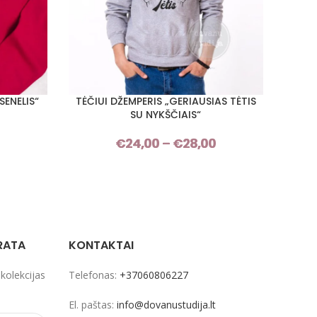
SENELIS“
TĖČIUI DŽEMPERIS „GERIAUSIAS TĖTIS
SENEL
PASIRINKTI SAVYBES
PASIRI
SU NYKŠČIAIS“
Price
€
24,00
–
€
28,00
Price
range:
range:
€24,00
€24,00
through
through
€28,00
€28,00
RATA
KONTAKTAI
 kolekcijas
Telefonas:
+37060806227
El. paštas:
info@dovanustudija.lt