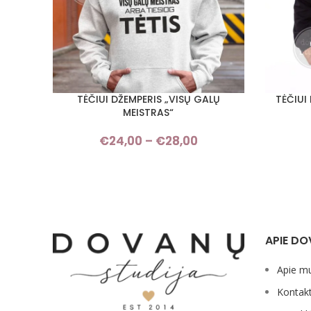
TĖČIUI DŽEMPERIS „VISŲ GALŲ
TĖČIUI 
PASIRINKTI SAVYBES
PASIRINKT
MEISTRAS“
€
24,00
–
€
28,00
Price
range:
€24,00
through
€28,00
APIE DO
Apie m
Kontakt