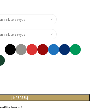
e range: €26,00 through €31,00
Į KREPŠELĮ
Dydžių lentelė