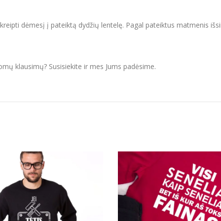
ipti dėmesį į pateiktą dydžių lentelę. Pagal pateiktus matmenis išsir
domų klausimų? Susisiekite ir mes Jums padėsime.