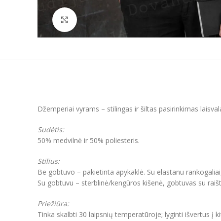
Padidinti
Džemperiai vyrams – stilingas ir šiltas pasirinkimas laisva
Sudėtis:
50% medvilnė ir 50% poliesteris.
Stilius:
Be gobtuvo – pakietinta apykaklė. Su elastanu rankogaliai
Su gobtuvu – sterblinė/kengūros kišenė, gobtuvas su raišt
Priežiūra:
Tinka skalbti 30 laipsnių temperatūroje; lyginti išvertus į k