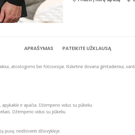
APRAŠYMAS
PATEIKITE UŽKLAUSĄ
laikiui, atostogoms bei fotosesijai. Išskirtinė dovana gimtadieniui, var
, apykaklė ir apačia. Džemperio vidus su pūkeliu.
eliais. Džemperio vidus su pūkeliu.
itą pusę; nedžiovinti džiovyklėje.