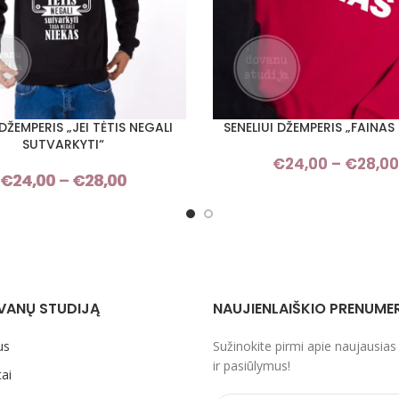
DŽEMPERIS „JEI TĖTIS NEGALI
SENELIUI DŽEMPERIS „FAINAS 
I SAVYBES
PASIRINKTI SAVYBES
SUTVARKYTI“
€
24,00
–
€
28,00
€
24,00
–
€
28,00
Price
range:
€24,00
through
€28,00
VANŲ STUDIJĄ
NAUJIENLAIŠKIO PRENUME
us
Sužinokite pirmi apie naujausias
ir pasiūlymus!
ai