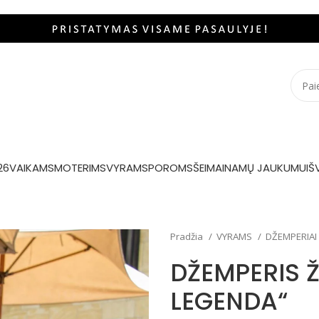
26
VAIKAMS
MOTERIMS
VYRAMS
POROMS
ŠEIMAI
NAMŲ JAUKUMUI
Š
Pradžia
VYRAMS
DŽEMPERIAI
DŽEMPERIS Ž
LEGENDA“