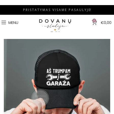
P R I S T A T Y M A S V I S A M E P A S A U L Y J E!
0
MENU
€
0,00