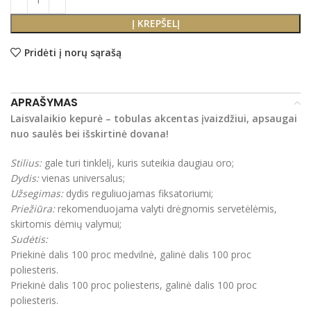
Į KREPŠELĮ
Pridėti į norų sąrašą
APRAŠYMAS
Laisvalaikio kepurė – tobulas akcentas įvaizdžiui, apsaugai
nuo saulės bei išskirtinė dovana!
Stilius:
gale turi tinklelį, kuris suteikia daugiau oro;
Dydis:
vienas universalus;
Užsegimas:
dydis reguliuojamas fiksatoriumi;
Priežiūra:
rekomenduojama valyti drėgnomis servetėlėmis,
skirtomis dėmių valymui;
Sudėtis:
Priekinė dalis 100 proc medvilnė, galinė dalis 100 proc
poliesteris.
Priekinė dalis 100 proc poliesteris, galinė dalis 100 proc
poliesteris.