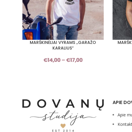
MARŠKINĖLIAI VYRAMS „GARAŽO
MARŠKI
PASIRINKTI SAVYBES
PASIRINKT
KARALIUS“
€
14,00
–
€
17,00
Price
range:
€14,00
through
€17,00
APIE DO
Apie m
Kontakt