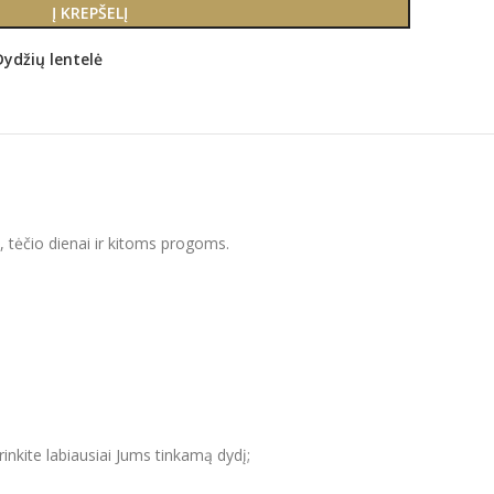
Į KREPŠELĮ
Dydžių lentelė
i, tėčio dienai ir kitoms progoms.
inkite labiausiai Jums tinkamą dydį;