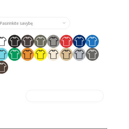
e range: €14,00 through €17,00