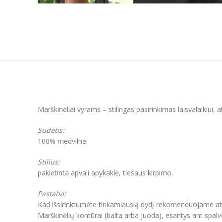
Marškinėliai vyrams – stilingas pasirinkimas laisvalaikiui,
Sudėtis:
100% medvilnė.
Stilius:
pakietinta apvali apykaklė, tiesaus kirpimo.
Pastaba:
Kad išsirinktumėte tinkamiausią dydį rekomenduojame atkre
Marškinėlių kontūrai (balta arba juoda), esantys ant spal