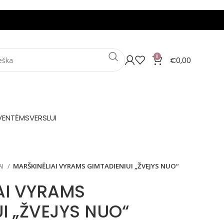
0
€
0,00
VENTĖMS
VERSLUI
AI
MARŠKINĖLIAI VYRAMS GIMTADIENIUI „ŽVEJYS NUO“
AI VYRAMS
I „ŽVEJYS NUO“