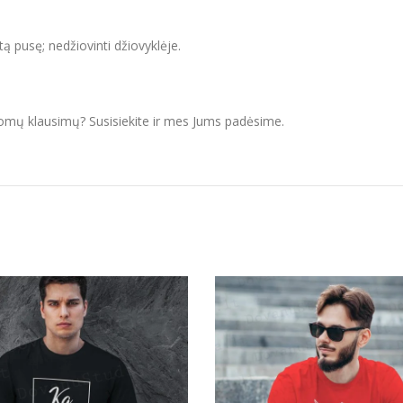
itą pusę; nedžiovinti džiovyklėje.
domų klausimų? Susisiekite ir mes Jums padėsime.