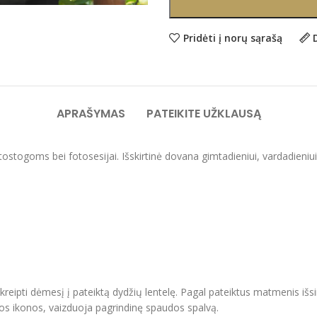
Pridėti į norų sąrašą
APRAŠYMAS
PATEIKITE UŽKLAUSĄ
 atostogoms bei fotosesijai. Išskirtinė dovana gimtadieniui, vardadieniu
ipti dėmesį į pateiktą dydžių lentelę. Pagal pateiktus matmenis išsir
vos ikonos, vaizduoja pagrindinę spaudos spalvą.