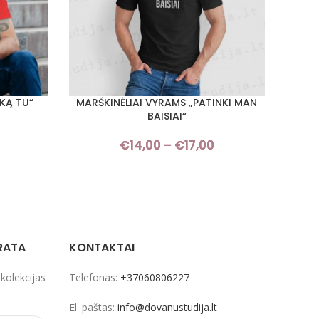
KĄ TU“
MARŠKINĖLIAI VYRAMS „PATINKI MAN
PASIRINKTI SAVYBES
PASIRI
BAISIAI“
Price
€
14,00
–
€
17,00
Price
range:
range:
€14,00
€14,00
through
through
€17,00
€17,00
RATA
KONTAKTAI
 kolekcijas
Telefonas:
+37060806227
El. paštas:
info@dovanustudija.lt