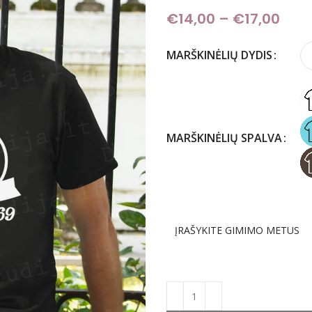
€
14,00
–
€
17,00
Pric
MARŠKINĖLIŲ DYDIS
MARŠKINĖLIŲ SPALVA
ĮRAŠYKITE GIMIMO METUS