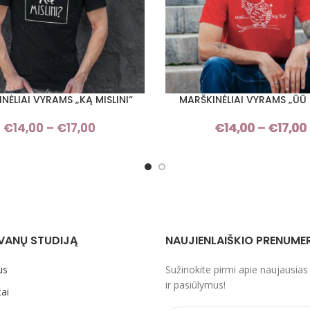
NĖLIAI VYRAMS „KĄ MISLINI“
MARŠKINĖLIAI VYRAMS „ŪŪ 
I SAVYBES
PASIRINKTI SAVYBES
€
14,00
–
€
17,00
Price
€
14,00
–
€
17,00
range:
€14,00
through
€17,00
VANŲ STUDIJĄ
NAUJIENLAIŠKIO PRENUME
us
Sužinokite pirmi apie naujausias
ir pasiūlymus!
ai