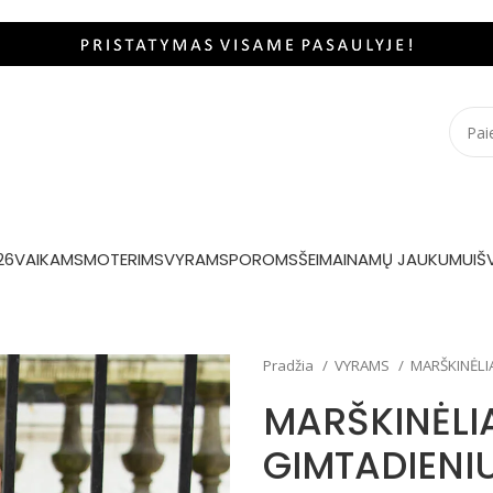
26
VAIKAMS
MOTERIMS
VYRAMS
POROMS
ŠEIMAI
NAMŲ JAUKUMUI
Š
Pradžia
VYRAMS
MARŠKINĖLI
MARŠKINĖLI
GIMTADIENIU