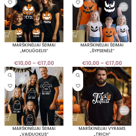
through
thro
€14,00
€17,
MARŠKINĖLIAI ŠEIMAI
MARŠKINĖLIAI ŠEIMAI
„MOLIŪGĖLIS“
„ŠYPSENĖLĖ“
€
10,00
–
€
17,00
Price
€
10,00
–
€
17,00
Pri
range:
rang
€10,00
€10,
through
thro
€17,00
€17,
MARŠKINĖLIAI ŠEIMAI
MARŠKINĖLIAI VYRAMS
„VAIDUOKLIS“
„TRICH“