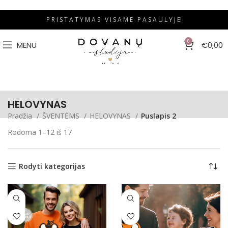
P R I S T A T Y M A S V I S A M E P A S A U L Y J E!
0
MENU
€
0,00
HELOVYNAS
Pradžia
ŠVENTĖMS
HELOVYNAS
Puslapis 2
Rodoma 1–12 iš 17
Rodyti kategorijas