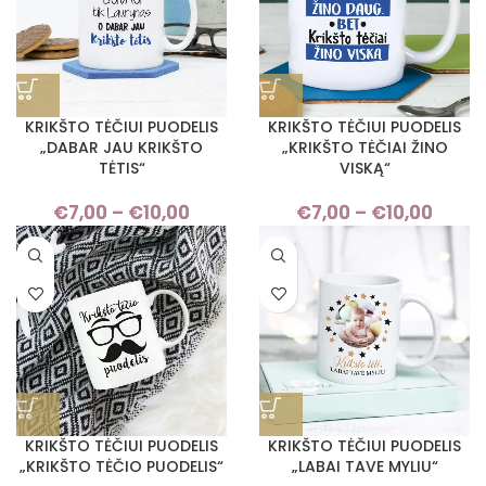
KRIKŠTO TĖČIUI PUODELIS
KRIKŠTO TĖČIUI PUODELIS
„DABAR JAU KRIKŠTO
„KRIKŠTO TĖČIAI ŽINO
TĖTIS“
VISKĄ“
€
7,00
–
€
10,00
Price
€
7,00
–
€
10,00
Pric
range:
rang
€7,00
€7,
through
thro
€10,00
€10,
KRIKŠTO TĖČIUI PUODELIS
KRIKŠTO TĖČIUI PUODELIS
„KRIKŠTO TĖČIO PUODELIS“
„LABAI TAVE MYLIU“