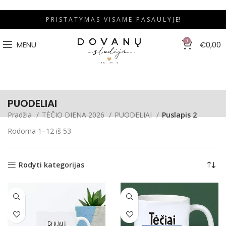
P R I S T A T Y M A S V I S A M E P A S A U L Y J E!
0
MENU
€
0,00
PUODELIAI
Pradžia
TĖČIO DIENA 2026
PUODELIAI
Puslapis 2
Rodoma 1–12 iš 53
Rodyti kategorijas