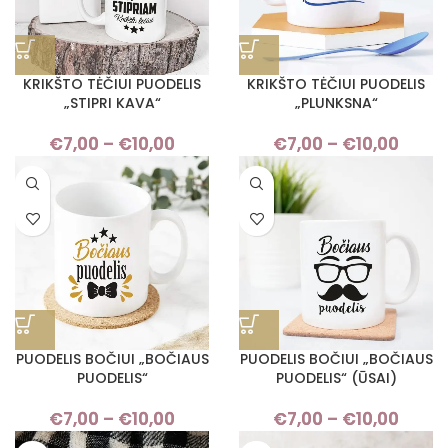
KRIKŠTO TĖČIUI PUODELIS
KRIKŠTO TĖČIUI PUODELIS
„STIPRI KAVA“
„PLUNKSNA“
€
7,00
–
€
10,00
Price
€
7,00
–
€
10,00
Pric
range:
rang
€7,00
€7,
through
thro
€10,00
€10,
PUODELIS BOČIUI „BOČIAUS
PUODELIS BOČIUI „BOČIAUS
PUODELIS“
PUODELIS“ (ŪSAI)
€
7,00
–
€
10,00
Price
€
7,00
–
€
10,00
Pric
range:
rang