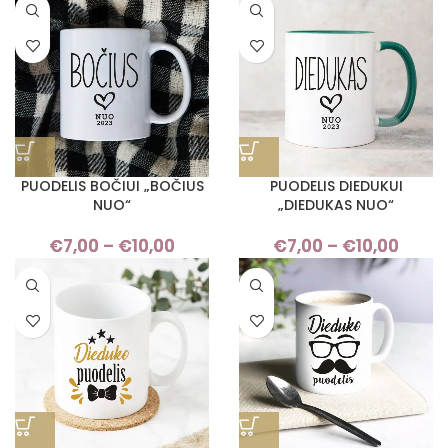
€7,00
€7,
through
thro
€10,00
€10,
PUODELIS BOČIUI „BOČIUS
PUODELIS DIEDUKUI
NUO“
„DIEDUKAS NUO“
€
7,00
–
€
10,00
Price
€
7,00
–
€
10,00
Pric
range:
rang
€7,00
€7,
through
thro
€10,00
€10,