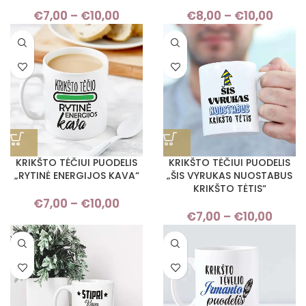
€
7,00
–
€
10,00
Price
€
8,00
–
€
10,00
Pric
range:
rang
€7,00
€8,
through
thro
€10,00
€10,
KRIKŠTO TĖČIUI PUODELIS
KRIKŠTO TĖČIUI PUODELIS
„RYTINĖ ENERGIJOS KAVA“
„ŠIS VYRUKAS NUOSTABUS
KRIKŠTO TĖTIS“
€
7,00
–
€
10,00
Price
€
7,00
–
€
10,00
Pric
range:
rang
€7,00
€7,
through
thro
€10,00
€10,