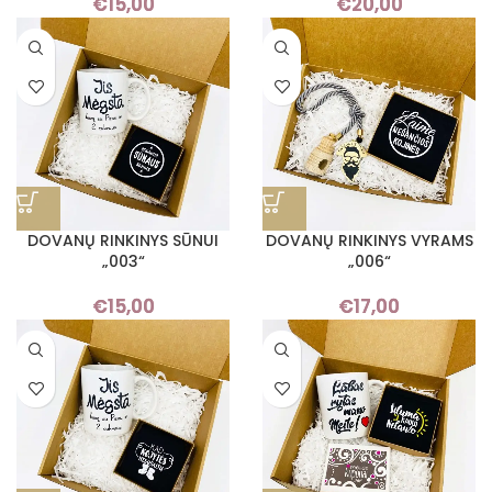
€
15,00
€
20,00
DOVANŲ RINKINYS SŪNUI
DOVANŲ RINKINYS VYRAMS
„003“
„006“
€
15,00
€
17,00