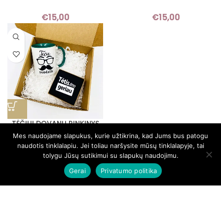
€
15,00
€
15,00
TĖČIUI DOVANŲ RINKINYS
„003“
Mes naudojame slapukus, kurie užtikrina, kad Jums bus patogu
naudotis tinklalapiu. Jei toliau naršysite mūsų tinklalapyje, tai
€
16,00
tolygu Jūsų sutikimui su slapukų naudojimu.
Gerai
Privatumo politika