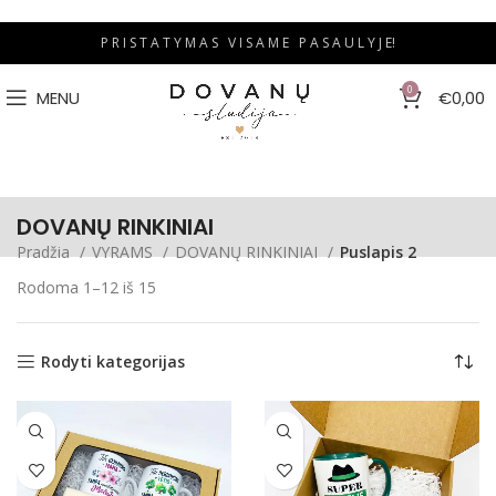
P R I S T A T Y M A S V I S A M E P A S A U L Y J E!
0
MENU
€
0,00
DOVANŲ RINKINIAI
Pradžia
VYRAMS
DOVANŲ RINKINIAI
Puslapis 2
Rodoma 1–12 iš 15
Rodyti kategorijas