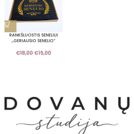
RANKŠLUOSTIS SENELIUI
„GERIAUSIO SENELIO“
€
18,00
€
15,00
Original
Current
price was:
price is:
€18,00.
€15,00.