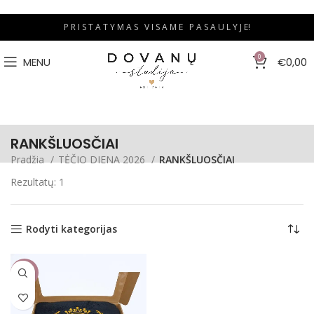
P R I S T A T Y M A S V I S A M E P A S A U L Y J E!
0
MENU
€
0,00
RANKŠLUOSČIAI
Pradžia
TĖČIO DIENA 2026
RANKŠLUOSČIAI
Rezultatų: 1
Rodyti kategorijas
-17%