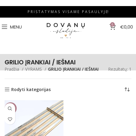
P R I S T A T Y M A S V I S A M E P A S A U L Y J E!
0
MENU
€
0,00
GRILIO ĮRANKIAI / IEŠMAI
Pradžia
VYRAMS
GRILIO ĮRANKIAI / IEŠMAI
Rezultatų: 1
Rodyti kategorijas
-20%