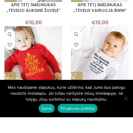
APIE TĖTĮ SMĖLINUKAS
APIE TĖTĮ SMĖLINUKAS
„TĖVELIO AUKSINĖ ŽUVELĖ“
„TĖVELIS VAIRUOJA BWM“
€
10,00
€
10,00
APIE TĖTĮ SMĖLINUKAS
APIE TĖTĮ SMĖLINUKAS
Mes naudojame slapukus, kurie užtikrina, kad Jums bus patogu
„UGNIAGESYS“
BERNIUKUI „DOVANĖLĖ
naudotis tinklalapiu. Jei toliau naršysite mūsų tinklalapyje, tai
ŠYPSENĖLĖ“
tolygu Jūsų sutikimui su slapukų naudojimu.
€
10,00
Gerai
Privatumo politika
€
10,00