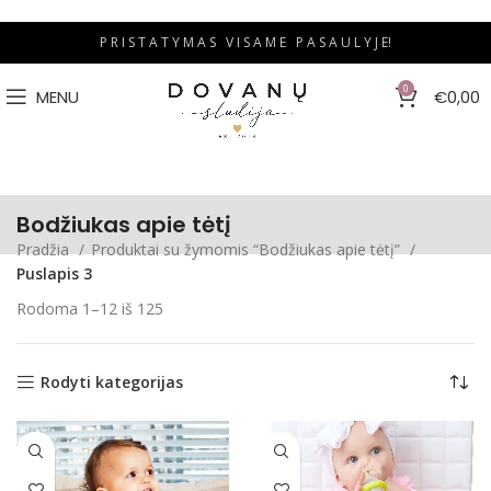
P R I S T A T Y M A S V I S A M E P A S A U L Y J E!
0
MENU
€
0,00
Bodžiukas apie tėtį
Pradžia
Produktai su žymomis “Bodžiukas apie tėtį”
Puslapis 3
Rodoma 1–12 iš 125
Rodyti kategorijas