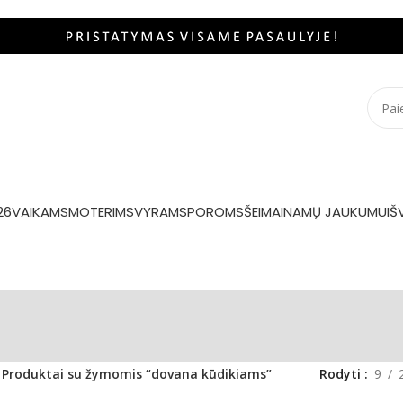
26
VAIKAMS
MOTERIMS
VYRAMS
POROMS
ŠEIMAI
NAMŲ JAUKUMUI
Š
Produktai su žymomis “dovana kūdikiams”
Rodyti
9