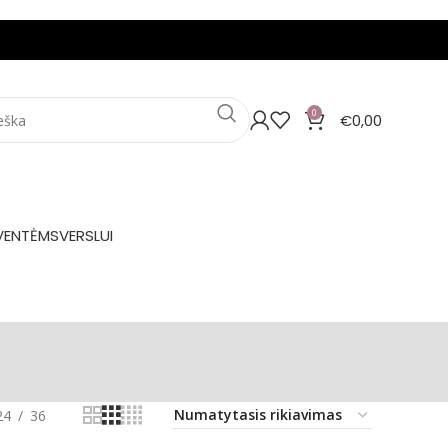
0
€
0,00
VENTĖMS
VERSLUI
24
36