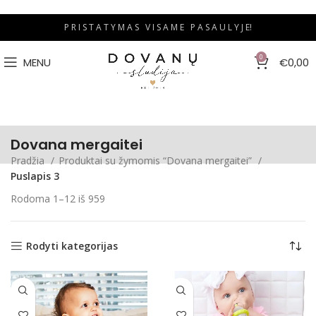
P R I S T A T Y M A S V I S A M E P A S A U L Y J E!
0
MENU
€
0,00
Dovana mergaitei
Pradžia
Produktai su žymomis “Dovana mergaitei”
Puslapis 3
Rodoma 1–12 iš 959
Rodyti kategorijas