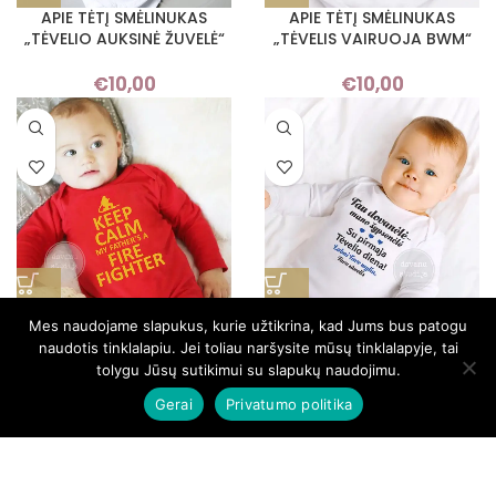
APIE TĖTĮ SMĖLINUKAS
APIE TĖTĮ SMĖLINUKAS
„TĖVELIO AUKSINĖ ŽUVELĖ“
„TĖVELIS VAIRUOJA BWM“
€
10,00
€
10,00
APIE TĖTĮ SMĖLINUKAS
APIE TĖTĮ SMĖLINUKAS
Mes naudojame slapukus, kurie užtikrina, kad Jums bus patogu
„UGNIAGESYS“
BERNIUKUI „DOVANĖLĖ
naudotis tinklalapiu. Jei toliau naršysite mūsų tinklalapyje, tai
ŠYPSENĖLĖ“
tolygu Jūsų sutikimui su slapukų naudojimu.
€
10,00
Gerai
Privatumo politika
€
10,00