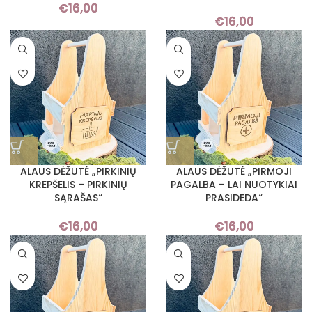
€
16,00
€
16,00
ALAUS DĖŽUTĖ „PIRKINIŲ
ALAUS DĖŽUTĖ „PIRMOJI
KREPŠELIS – PIRKINIŲ
PAGALBA – LAI NUOTYKIAI
SĄRAŠAS“
PRASIDEDA“
€
16,00
€
16,00