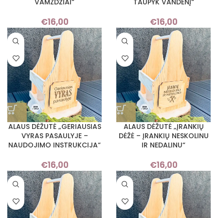
VAMZDŽIAI“
TAUPYK VANDENĮ“
€
16,00
€
16,00
ALAUS DĖŽUTĖ „GERIAUSIAS
ALAUS DĖŽUTĖ „ĮRANKIŲ
VYRAS PASAULYJE –
DĖŽĖ – ĮRANKIŲ NESKOLINU
NAUDOJIMO INSTRUKCIJA“
IR NEDALINU“
€
16,00
€
16,00