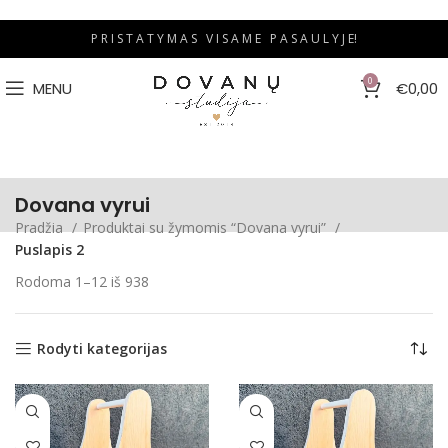
P R I S T A T Y M A S V I S A M E P A S A U L Y J E!
0
MENU
€
0,00
Dovana vyrui
Pradžia
Produktai su žymomis “Dovana vyrui”
Puslapis 2
Rodoma 1–12 iš 938
Rodyti kategorijas