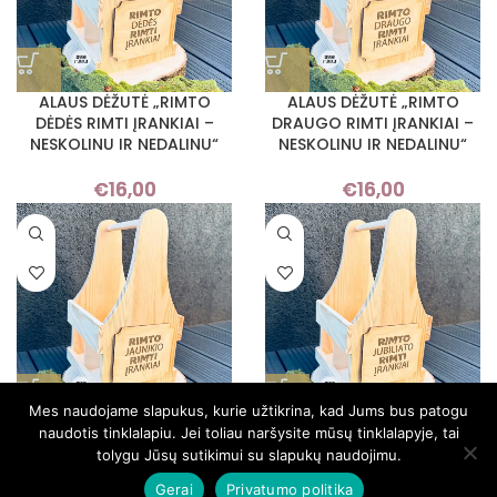
ALAUS DĖŽUTĖ „RIMTO
ALAUS DĖŽUTĖ „RIMTO
DĖDĖS RIMTI ĮRANKIAI –
DRAUGO RIMTI ĮRANKIAI –
NESKOLINU IR NEDALINU“
NESKOLINU IR NEDALINU“
€
16,00
€
16,00
Mes naudojame slapukus, kurie užtikrina, kad Jums bus patogu
ALAUS DĖŽUTĖ „RIMTO
ALAUS DĖŽUTĖ „RIMTO
naudotis tinklalapiu. Jei toliau naršysite mūsų tinklalapyje, tai
JAUNIKIO RIMTI ĮRANKIAI –
JUBILIATO RIMTI ĮRANKIAI –
tolygu Jūsų sutikimui su slapukų naudojimu.
NESKOLINU IR NEDALINU“
NESKOLINU IR NEDALINU“
Gerai
Privatumo politika