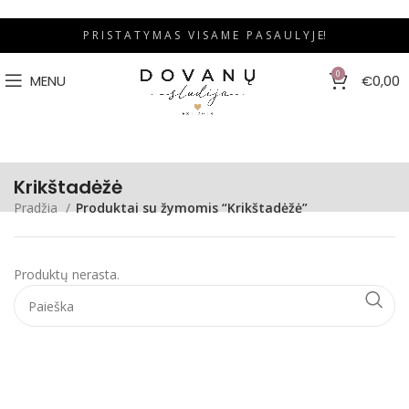
P R I S T A T Y M A S V I S A M E P A S A U L Y J E!
0
MENU
€
0,00
Krikštadėžė
Pradžia
Produktai su žymomis “Krikštadėžė”
Produktų nerasta.