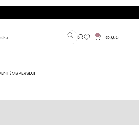
0
€
0,00
VENTĖMS
VERSLUI