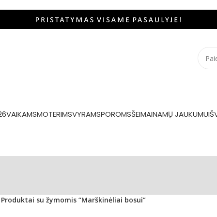
26
VAIKAMS
MOTERIMS
VYRAMS
POROMS
ŠEIMAI
NAMŲ JAUKUMUI
Š
Produktai su žymomis “Marškinėliai bosui”