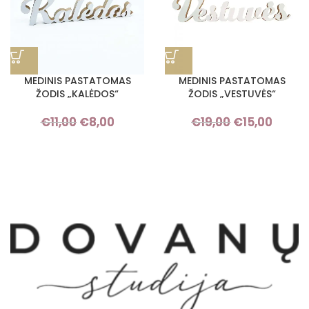
MEDINIS PASTATOMAS
MEDINIS PASTATOMAS
ŽODIS „KALĖDOS“
ŽODIS „VESTUVĖS“
€
11,00
€
8,00
Original
Current
€
19,00
€
15,00
Original
Curre
price was:
price is:
price was:
price i
€11,00.
€8,00.
€19,00.
€15,0