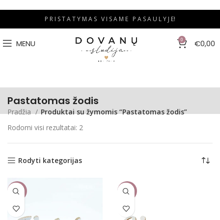
P R I S T A T Y M A S V I S A M E P A S A U L Y J E!
0
MENU
€
0,00
Pastatomas žodis
Pradžia
Produktai su žymomis “Pastatomas žodis”
Rodomi visi rezultatai: 2
Rodyti kategorijas
-27%
-21%