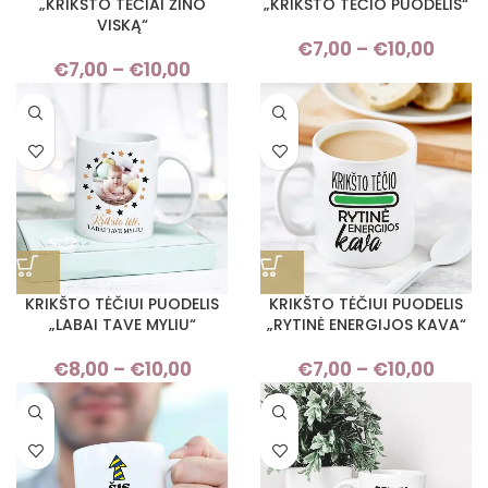
„KRIKŠTO TĖČIAI ŽINO
„KRIKŠTO TĖČIO PUODELIS“
VISKĄ“
€
7,00
–
€
10,00
Pric
€
7,00
–
€
10,00
Price
rang
range:
€7,
€7,00
thro
through
€10,
€10,00
KRIKŠTO TĖČIUI PUODELIS
KRIKŠTO TĖČIUI PUODELIS
„LABAI TAVE MYLIU“
„RYTINĖ ENERGIJOS KAVA“
€
8,00
–
€
10,00
Price
€
7,00
–
€
10,00
Pric
range:
rang
€8,00
€7,
through
thro
€10,00
€10,