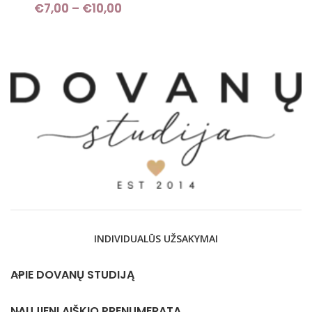
€
7,00
–
€
10,00
Price
range:
€7,00
through
€10,00
INDIVIDUALŪS UŽSAKYMAI
APIE DOVANŲ STUDIJĄ
NAUJIENLAIŠKIO PRENUMERATA