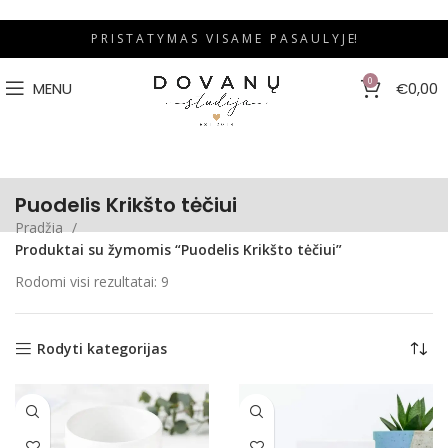
P R I S T A T Y M A S V I S A M E P A S A U L Y J E!
0
MENU
€
0,00
Puodelis Krikšto tėčiui
Pradžia
Produktai su žymomis “Puodelis Krikšto tėčiui”
Rodomi visi rezultatai: 9
Rodyti kategorijas