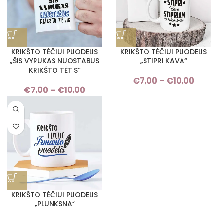
KRIKŠTO TĖČIUI PUODELIS
KRIKŠTO TĖČIUI PUODELIS
„ŠIS VYRUKAS NUOSTABUS
„STIPRI KAVA“
KRIKŠTO TĖTIS“
€
7,00
–
€
10,00
Pric
€
7,00
–
€
10,00
Price
rang
range:
€7,
€7,00
thro
through
€10,
€10,00
KRIKŠTO TĖČIUI PUODELIS
„PLUNKSNA“