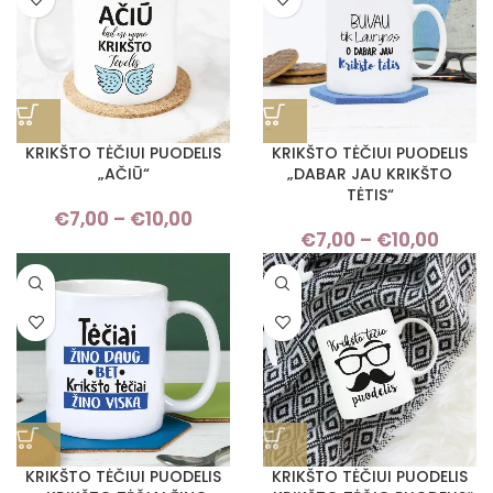
KRIKŠTO TĖČIUI PUODELIS
KRIKŠTO TĖČIUI PUODELIS
„AČIŪ“
„DABAR JAU KRIKŠTO
TĖTIS“
€
7,00
–
€
10,00
Price
€
7,00
–
€
10,00
Pric
range:
rang
€7,00
€7,
through
thro
€10,00
€10,
KRIKŠTO TĖČIUI PUODELIS
KRIKŠTO TĖČIUI PUODELIS