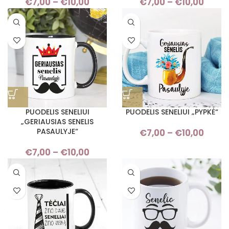
€
7,00
–
€
10,00
Price
€
7,00
–
€
10,00
Pric
range:
rang
€7,00
€7,
through
thro
€10,00
€10,
PUODELIS SENELIUI
PUODELIS SENELIUI „PYPKĖ“
„GERIAUSIAS SENELIS
PASAULYJE“
€
7,00
–
€
10,00
Pric
rang
€
7,00
–
€
10,00
Price
€7,
range:
thro
€7,00
€10,
through
€10,00