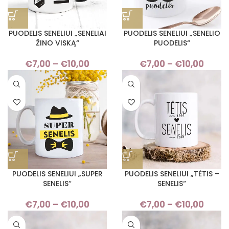
PUODELIS SENELIUI „SENELIAI
PUODELIS SENELIUI „SENELIO
ŽINO VISKĄ“
PUODELIS“
€
7,00
–
€
10,00
Price
€
7,00
–
€
10,00
Pric
range:
rang
€7,00
€7,
through
thro
€10,00
€10,
PUODELIS SENELIUI „SUPER
PUODELIS SENELIUI „TĖTIS –
SENELIS“
SENELIS“
€
7,00
–
€
10,00
Price
€
7,00
–
€
10,00
Pric
range:
rang
€7,00
€7,