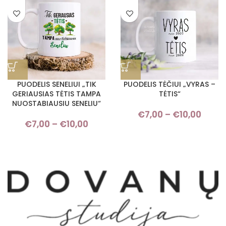
through
thro
€10,00
€10,
PUODELIS SENELIUI „TIK
PUODELIS TĖČIUI „VYRAS –
GERIAUSIAS TĖTIS TAMPA
TĖTIS“
NUOSTABIAUSIU SENELIU“
€
7,00
–
€
10,00
Pric
€
7,00
–
€
10,00
Price
rang
range:
€7,
€7,00
thro
through
€10,
€10,00