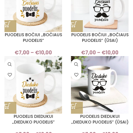
PUODELIS BOČIUI „BOČIAUS
PUODELIS BOČIUI „BOČIAUS
PUODELIS“
PUODELIS“ (ŪSAI)
€
7,00
–
€
10,00
Price
€
7,00
–
€
10,00
Pric
range:
rang
€7,00
€7,
through
thro
€10,00
€10,
PUODELIS DIEDUKUI
PUODELIS DIEDUKUI
„DIEDUKO PUODELIS“
„DIEDUKO PUODELIS“ (ŪSAI)