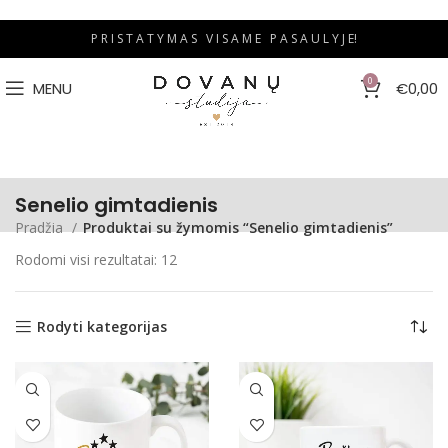
P R I S T A T Y M A S V I S A M E P A S A U L Y J E!
0
MENU
€
0,00
Senelio gimtadienis
Pradžia
Produktai su žymomis “Senelio gimtadienis”
Rodomi visi rezultatai: 12
Rodyti kategorijas