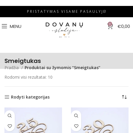
P R I S T A T Y M A S V I S A M E P A S A U L Y J E!
0
MENU
€
0,00
Smeigtukas
Pradžia
Produktai su žymomis “Smeigtukas”
Rodomi visi rezultatai: 10
Rodyti kategorijas