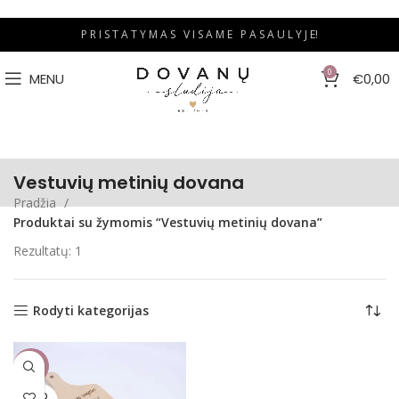
P R I S T A T Y M A S V I S A M E P A S A U L Y J E!
0
MENU
€
0,00
Vestuvių metinių dovana
Pradžia
Produktai su žymomis “Vestuvių metinių dovana”
Rezultatų: 1
Rodyti kategorijas
-44%
SOLD