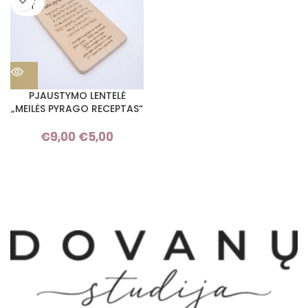
OUT
PJAUSTYMO LENTELĖ
„MEILĖS PYRAGO RECEPTAS“
€
9,00
€
5,00
Original
Current
price was:
price is:
€9,00.
€5,00.