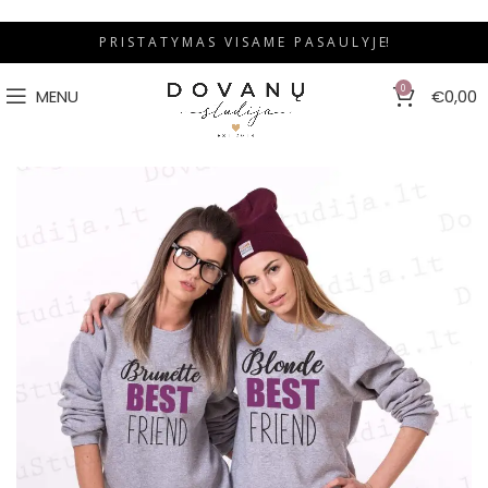
P R I S T A T Y M A S V I S A M E P A S A U L Y J E!
0
MENU
€
0,00