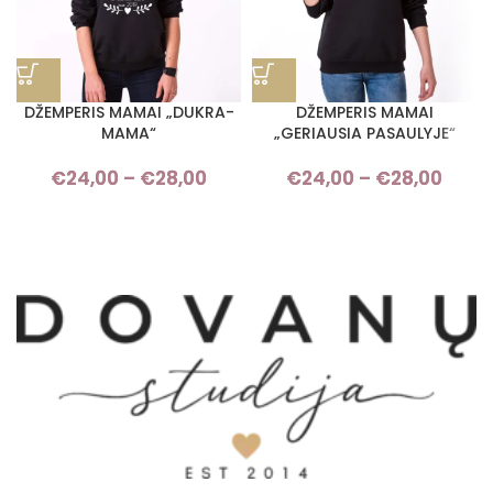
DŽEMPERIS MAMAI „DUKRA-
DŽEMPERIS MAMAI
MAMA“
„GERIAUSIA PASAULYJE“
€
24,00
–
€
28,00
Price range: €24,00 through
€
24,00
–
€
28,00
Pri
€28,00
rang
€24,
thro
€28,