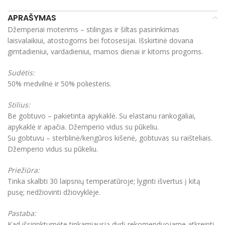
APRAŠYMAS
Džemperiai moterims – stilingas ir šiltas pasirinkimas
laisvalaikiui, atostogoms bei fotosesijai. Išskirtinė dovana
gimtadieniui, vardadieniui, mamos dienai ir kitoms progoms.
Sudėtis:
50% medvilnė ir 50% poliesteris.
Stilius:
Be gobtuvo – pakietinta apykaklė. Su elastanu rankogaliai,
apykaklė ir apačia. Džemperio vidus su pūkeliu.
Su gobtuvu – sterblinė/kengūros kišenė, gobtuvas su raišteliais.
Džemperio vidus su pūkeliu.
Priežiūra:
Tinka skalbti 30 laipsnių temperatūroje; lyginti išvertus į kitą
pusę; nedžiovinti džiovyklėje.
Pastaba:
Kad išsirinktumėte tinkamiausią dydį rekomenduojame atkreipti