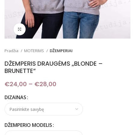
Padidinti
Pradžia
MOTERIMS
DŽEMPERIAI
DŽEMPERIS DRAUGĖMS „BLONDE –
BRUNETTE“
€
24,00
–
€
28,00
Price range: €24,00
through €28,00
DIZAINAS
DŽEMPERIO MODELIS