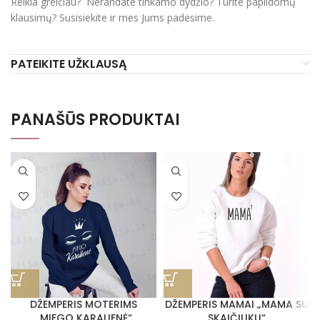
Reikia greičiau? Nerandate tinkamo dydžio? Turite papildomų
klausimų? Susisiekite ir mes Jums padėsime.
PATEIKITE UŽKLAUSĄ
PANAŠŪS PRODUKTAI
DŽEMPERIS MOTERIMS
DŽEMPERIS MAMAI „MAMA SU
„MIEGO KARALIENĖ“
SKAIČIUKU“