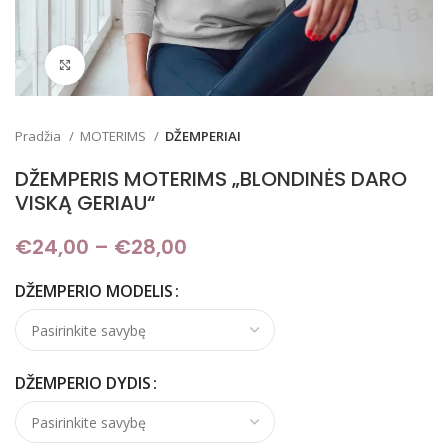
Padidinti
Pradžia
MOTERIMS
DŽEMPERIAI
DŽEMPERIS MOTERIMS „BLONDINĖS DARO
VISKĄ GERIAU“
€
24,00
–
€
28,00
Price range: €24,00
through €28,00
DŽEMPERIO MODELIS
DŽEMPERIO DYDIS