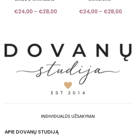
€
24,00
–
€
28,00
Price range: €24,00 through
€
24,00
–
€
28,00
Pri
€28,00
rang
€24,
thro
€28,
INDIVIDUALŪS UŽSAKYMAI
APIE DOVANŲ STUDIJĄ