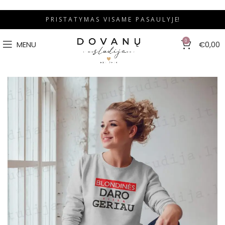
P R I S T A T Y M A S V I S A M E P A S A U L Y J E!
0
MENU
€
0,00