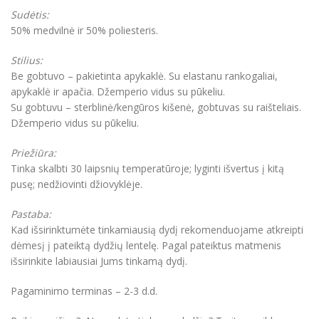
Sudėtis:
50% medvilnė ir 50% poliesteris.
Stilius:
Be gobtuvo – pakietinta apykaklė. Su elastanu rankogaliai,
apykaklė ir apačia. Džemperio vidus su pūkeliu.
Su gobtuvu – sterblinė/kengūros kišenė, gobtuvas su raišteliais.
Džemperio vidus su pūkeliu.
Priežiūra:
Tinka skalbti 30 laipsnių temperatūroje; lyginti išvertus į kitą
pusę; nedžiovinti džiovyklėje.
Pastaba:
Kad išsirinktumėte tinkamiausią dydį rekomenduojame atkreipti
dėmesį į pateiktą dydžių lentelę. Pagal pateiktus matmenis
išsirinkite labiausiai Jums tinkamą dydį.
Pagaminimo terminas – 2-3 d.d.