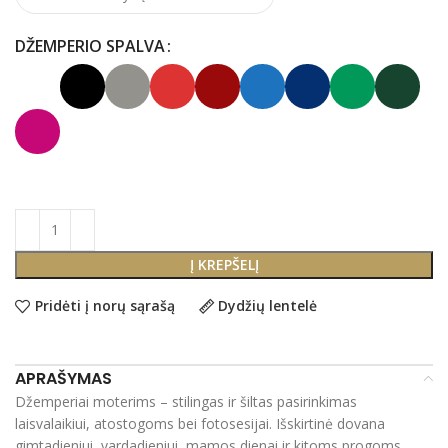
DŽEMPERIO SPALVA
Į KREPŠELĮ
Pridėti į norų sąrašą
Dydžių lentelė
APRAŠYMAS
Džemperiai moterims – stilingas ir šiltas pasirinkimas
laisvalaikiui, atostogoms bei fotosesijai. Išskirtinė dovana
gimtadieniui, vardadieniui, mamos dienai ir kitoms progoms.