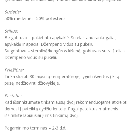
Sudėtis:
50% medvilnė ir 50% poliesteris.
Stilius:
Be gobtuvo – pakietinta apykaklė. Su elastanu rankogaliai,
apykaklė ir apačia. Džemperio vidus su pūkeliu.
Su gobtuvu – sterblinė/kengūros kišenė, gobtuvas su raišteliais.
Džemperio vidus su pūkeliu.
Priežiūra:
Tinka skalbti 30 laipsnių temperatūroje; lyginti išvertus į kitą
pusę; nedžiovinti džiovyklėje.
Pastaba:
Kad išsirinktumėte tinkamiausią dydį rekomenduojame atkreipti
dėmesį į pateiktą dydžių lentelę. Pagal pateiktus matmenis
išsirinkite labiausiai Jums tinkamą dydį.
Pagaminimo terminas – 2-3 d.d.