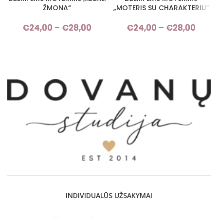
ŽMONA“
„MOTERIS SU CHARAKTERIU“
€
24,00
–
€
28,00
Price range: €24,00 through
€
24,00
–
€
28,00
Pri
€28,00
rang
€24,
thro
€28,
INDIVIDUALŪS UŽSAKYMAI