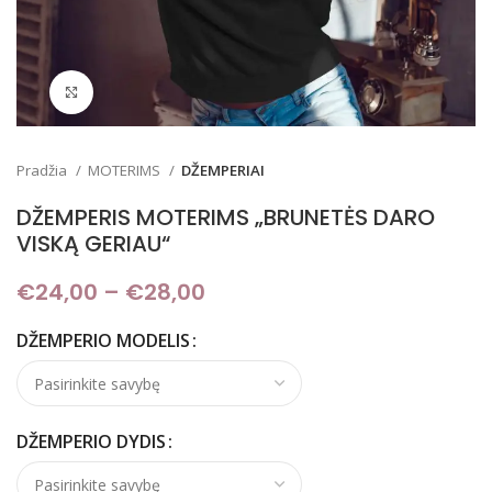
Padidinti
Pradžia
MOTERIMS
DŽEMPERIAI
DŽEMPERIS MOTERIMS „BRUNETĖS DARO
VISKĄ GERIAU“
€
24,00
–
€
28,00
Price range: €24,00
through €28,00
DŽEMPERIO MODELIS
DŽEMPERIO DYDIS