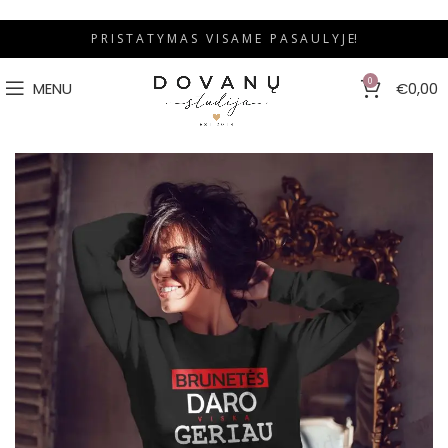
P R I S T A T Y M A S V I S A M E P A S A U L Y J E!
0
MENU
€
0,00