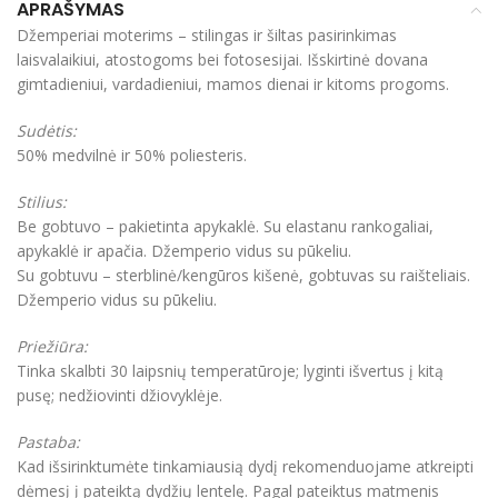
APRAŠYMAS
Džemperiai moterims – stilingas ir šiltas pasirinkimas
laisvalaikiui, atostogoms bei fotosesijai. Išskirtinė dovana
gimtadieniui, vardadieniui, mamos dienai ir kitoms progoms.
Sudėtis:
50% medvilnė ir 50% poliesteris.
Stilius:
Be gobtuvo – pakietinta apykaklė. Su elastanu rankogaliai,
apykaklė ir apačia. Džemperio vidus su pūkeliu.
Su gobtuvu – sterblinė/kengūros kišenė, gobtuvas su raišteliais.
Džemperio vidus su pūkeliu.
Priežiūra:
Tinka skalbti 30 laipsnių temperatūroje; lyginti išvertus į kitą
pusę; nedžiovinti džiovyklėje.
Pastaba:
Kad išsirinktumėte tinkamiausią dydį rekomenduojame atkreipti
dėmesį į pateiktą dydžių lentelę. Pagal pateiktus matmenis