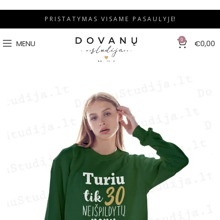
P R I S T A T Y M A S V I S A M E P A S A U L Y J E!
0
MENU
€
0,00