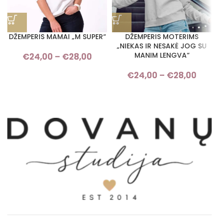
DŽEMPERIS MAMAI „M SUPER“
DŽEMPERIS MOTERIMS
„NIEKAS IR NESAKĖ JOG SU
MANIM LENGVA“
€
24,00
–
€
28,00
Price range: €24,00 through
€28,00
€
24,00
–
€
28,00
Pri
rang
€24,
thro
€28,