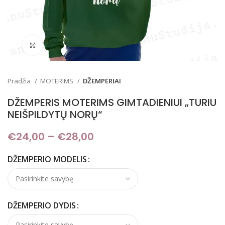
Padidinti
Pradžia
MOTERIMS
DŽEMPERIAI
DŽEMPERIS MOTERIMS GIMTADIENIUI „TURIU
NEIŠPILDYTŲ NORŲ“
€
24,00
–
€
28,00
Price range: €24,00
through €28,00
DŽEMPERIO MODELIS
DŽEMPERIO DYDIS