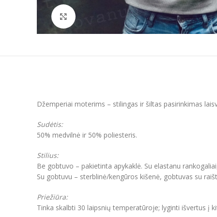
Padidinti
Džemperiai moterims – stilingas ir šiltas pasirinkimas lai
Sudėtis:
50% medvilnė ir 50% poliesteris.
Stilius:
Be gobtuvo – pakietinta apykaklė. Su elastanu rankogaliai
Su gobtuvu – sterblinė/kengūros kišenė, gobtuvas su raišt
Priežiūra:
Tinka skalbti 30 laipsnių temperatūroje; lyginti išvertus į k