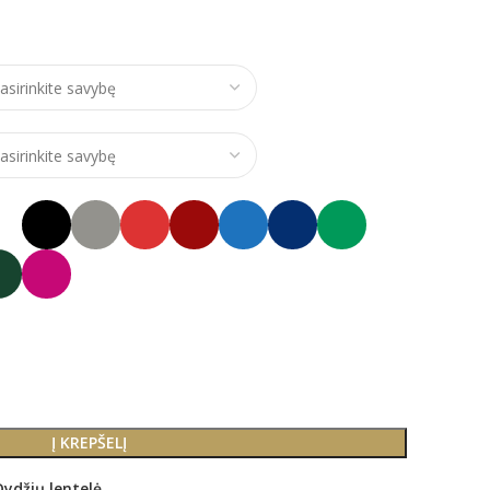
ce range: €24,00 through €28,00
Į KREPŠELĮ
Dydžių lentelė