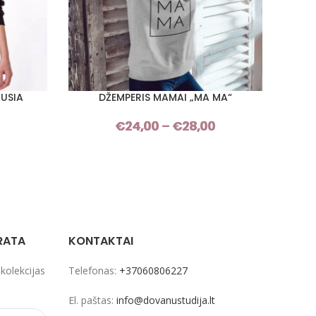
AUSIA
DŽEMPERIS MAMAI „MA MA“
D
PASIRINKTI SAVYBES
PASIRI
€
24,00
–
€
28,00
Price
Price
range:
range:
€24,00
€24,00
through
through
€28,00
€28,00
RATA
KONTAKTAI
 kolekcijas
Telefonas:
+37060806227
El. paštas:
info@dovanustudija.lt