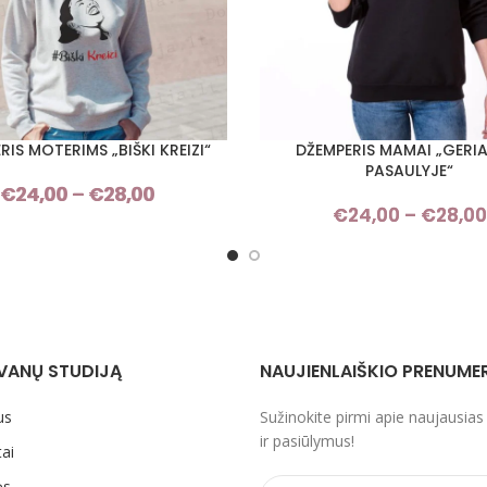
RIS MOTERIMS „BIŠKI KREIZI“
DŽEMPERIS MAMAI „GERI
I SAVYBES
PASIRINKTI SAVYBES
PASAULYJE“
€
24,00
–
€
28,00
Price
€
24,00
–
€
28,00
range:
€24,00
through
€28,00
VANŲ STUDIJĄ
NAUJIENLAIŠKIO PRENUME
us
Sužinokite pirmi apie naujausias
ir pasiūlymus!
ai
ės