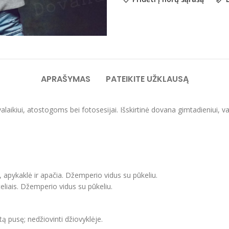
APRAŠYMAS
PATEIKITE UŽKLAUSĄ
svalaikiui, atostogoms bei fotosesijai. Išskirtinė dovana gimtadieniui,
, apykaklė ir apačia. Džemperio vidus su pūkeliu.
eliais. Džemperio vidus su pūkeliu.
itą pusę; nedžiovinti džiovyklėje.