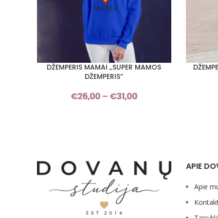
DŽEMPERIS MAMAI „SUPER MAMOS
DŽEMPE
PASIRINKTI SAVYBES
PASIRINKT
DŽEMPERIS“
€
26,00
–
€
31,00
Price
range:
€26,00
through
€31,00
APIE DO
Apie m
Kontakt
Taisykl