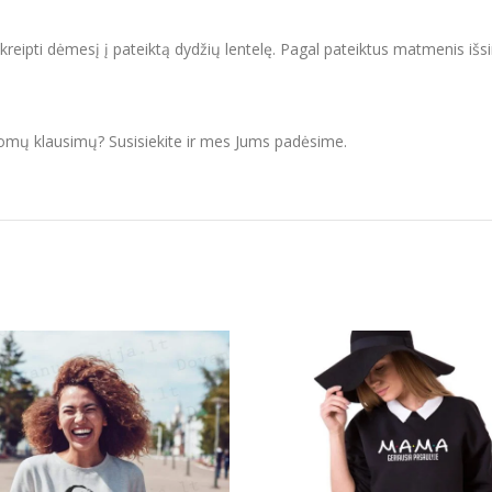
ipti dėmesį į pateiktą dydžių lentelę. Pagal pateiktus matmenis išsir
domų klausimų? Susisiekite ir mes Jums padėsime.