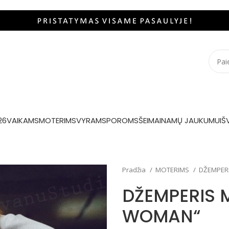
26
VAIKAMS
MOTERIMS
VYRAMS
POROMS
ŠEIMAI
NAMŲ JAUKUMUI
Š
Pradžia
MOTERIMS
DŽEMPER
DŽEMPERIS M
WOMAN“