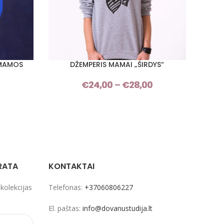
 MAMOS
DŽEMPERIS MAMAI „ŠIRDYS“
DŽE
PASIRINKTI SAVYBES
PASIRI
€
24,00
–
€
28,00
Price
Price
range:
range:
€24,00
€26,00
through
through
€28,00
€31,00
RATA
KONTAKTAI
 kolekcijas
Telefonas:
+37060806227
El. paštas:
info@dovanustudija.lt