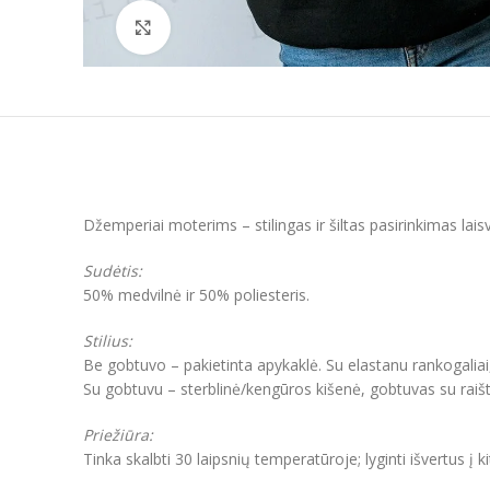
Padidinti
Džemperiai moterims – stilingas ir šiltas pasirinkimas lai
Sudėtis:
50% medvilnė ir 50% poliesteris.
Stilius:
Be gobtuvo – pakietinta apykaklė. Su elastanu rankogaliai
Su gobtuvu – sterblinė/kengūros kišenė, gobtuvas su raišt
Priežiūra:
Tinka skalbti 30 laipsnių temperatūroje; lyginti išvertus į k