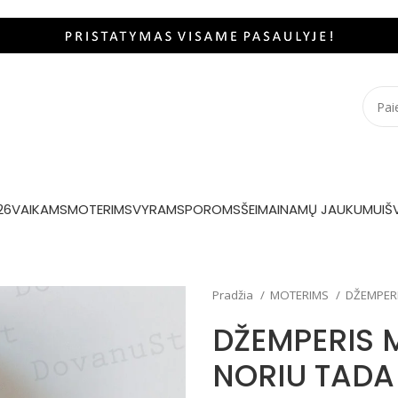
26
VAIKAMS
MOTERIMS
VYRAMS
POROMS
ŠEIMAI
NAMŲ JAUKUMUI
Š
Pradžia
MOTERIMS
DŽEMPER
DŽEMPERIS 
NORIU TADA 