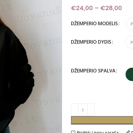
€
24,00
–
€
28,00
Pri
DŽEMPERIO MODELIS
DŽEMPERIO DYDIS
DŽEMPERIO SPALVA
Pridėti į norų sąrašą