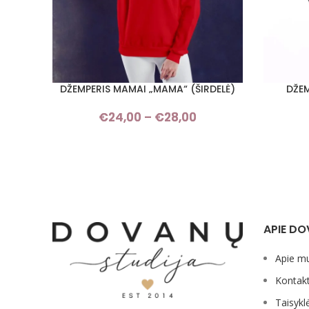
DŽEMPERIS MAMAI „MAMA“ (ŠIRDELĖ)
DŽEM
PASIRINKTI SAVYBES
PASIRINKT
€
24,00
–
€
28,00
Price
range:
€24,00
through
€28,00
APIE DO
Apie m
Kontakt
Taisykl