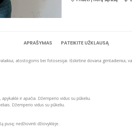
APRAŠYMAS
PATEIKITE UŽKLAUSĄ
svalaikiui, atostogoms bei fotosesijai. Išskirtinė dovana gimtadieniui,
, apykaklė ir apačia. Džemperio vidus su pūkeliu.
eliais. Džemperio vidus su pūkeliu.
itą pusę; nedžiovinti džiovyklėje.