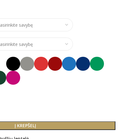
ce range: €24,00 through €28,00
Į KREPŠELĮ
Dydžių lentelė