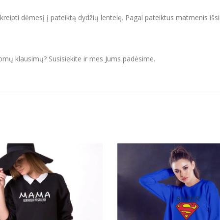
ipti dėmesį į pateiktą dydžių lentelę. Pagal pateiktus matmenis išsir
domų klausimų? Susisiekite ir mes Jums padėsime.