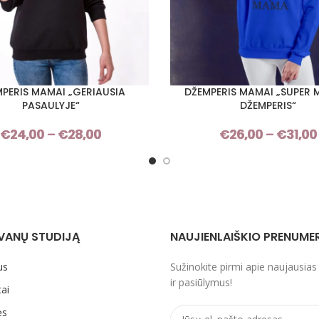
PERIS MAMAI „GERIAUSIA
DŽEMPERIS MAMAI „SUPER
I SAVYBES
PASIRINKTI SAVYBES
PASAULYJE“
DŽEMPERIS“
€
24,00
–
€
28,00
Price
€
26,00
–
€
31,00
range:
€24,00
through
€28,00
VANŲ STUDIJĄ
NAUJIENLAIŠKIO PRENUME
us
Sužinokite pirmi apie naujausias
ir pasiūlymus!
ai
ės