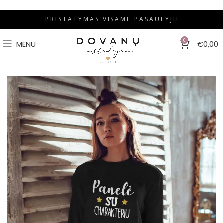
P R I S T A T Y M A S V I S A M E P A S A U L Y J E!
0
MENU
€
0,00