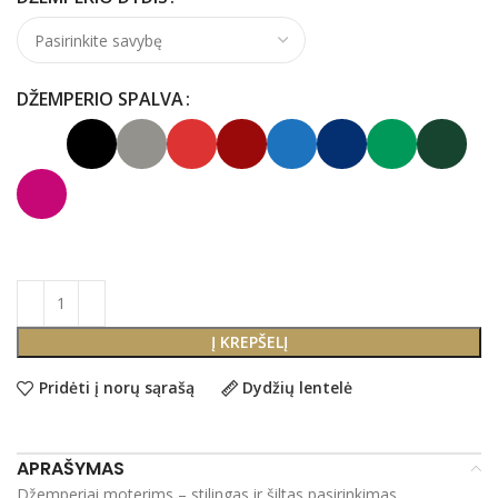
DŽEMPERIO SPALVA
Į KREPŠELĮ
Pridėti į norų sąrašą
Dydžių lentelė
APRAŠYMAS
Džemperiai moterims – stilingas ir šiltas pasirinkimas