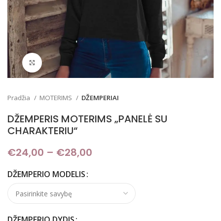
Padidinti
Pradžia
MOTERIMS
DŽEMPERIAI
DŽEMPERIS MOTERIMS „PANELĖ SU
CHARAKTERIU“
€
24,00
–
€
28,00
Price range: €24,00
through €28,00
DŽEMPERIO MODELIS
DŽEMPERIO DYDIS