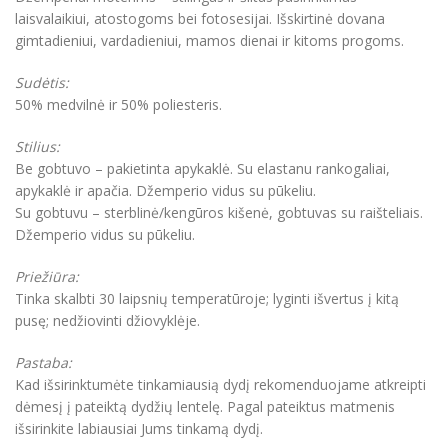
laisvalaikiui, atostogoms bei fotosesijai. Išskirtinė dovana
gimtadieniui, vardadieniui, mamos dienai ir kitoms progoms.
Sudėtis:
50% medvilnė ir 50% poliesteris.
Stilius:
Be gobtuvo – pakietinta apykaklė. Su elastanu rankogaliai,
apykaklė ir apačia. Džemperio vidus su pūkeliu.
Su gobtuvu – sterblinė/kengūros kišenė, gobtuvas su raišteliais.
Džemperio vidus su pūkeliu.
Priežiūra:
Tinka skalbti 30 laipsnių temperatūroje; lyginti išvertus į kitą
pusę; nedžiovinti džiovyklėje.
Pastaba:
Kad išsirinktumėte tinkamiausią dydį rekomenduojame atkreipti
dėmesį į pateiktą dydžių lentelę. Pagal pateiktus matmenis
išsirinkite labiausiai Jums tinkamą dydį.