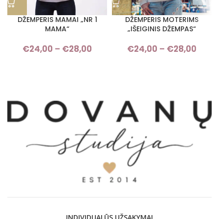
DŽEMPERIS MAMAI „NR 1
DŽEMPERIS MOTERIMS
MAMA“
„IŠEIGINIS DŽEMPAS“
€
24,00
–
€
28,00
Price range: €24,00 through
€
24,00
–
€
28,00
Pri
€28,00
rang
€24,
thro
€28,
INDIVIDUALŪS UŽSAKYMAI