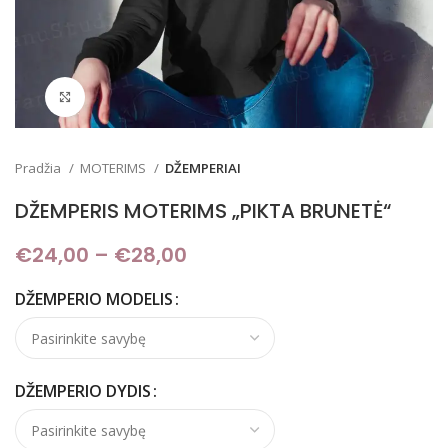
Padidinti
Pradžia
MOTERIMS
DŽEMPERIAI
DŽEMPERIS MOTERIMS „PIKTA BRUNETĖ“
€
24,00
–
€
28,00
Price range: €24,00
through €28,00
DŽEMPERIO MODELIS
DŽEMPERIO DYDIS