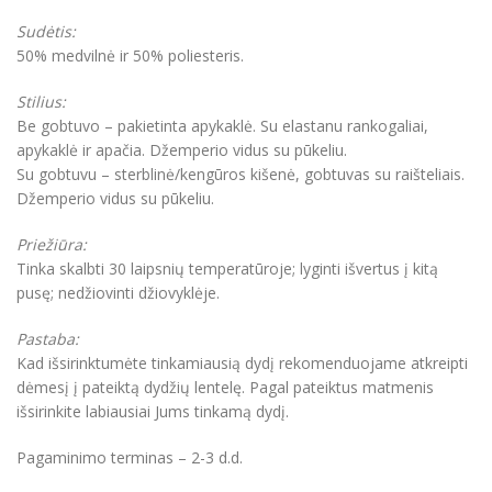
Sudėtis:
50% medvilnė ir 50% poliesteris.
Stilius:
Be gobtuvo – pakietinta apykaklė. Su elastanu rankogaliai,
apykaklė ir apačia. Džemperio vidus su pūkeliu.
Su gobtuvu – sterblinė/kengūros kišenė, gobtuvas su raišteliais.
Džemperio vidus su pūkeliu.
Priežiūra:
Tinka skalbti 30 laipsnių temperatūroje; lyginti išvertus į kitą
pusę; nedžiovinti džiovyklėje.
Pastaba:
Kad išsirinktumėte tinkamiausią dydį rekomenduojame atkreipti
dėmesį į pateiktą dydžių lentelę. Pagal pateiktus matmenis
išsirinkite labiausiai Jums tinkamą dydį.
Pagaminimo terminas – 2-3 d.d.