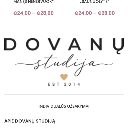
MANĘS NENERVUOK“
„ŠAUNUOLYTĖ“
€
24,00
–
€
28,00
Price range: €24,00 through
€
24,00
–
€
28,00
Pri
€28,00
rang
€24,
thro
€28,
INDIVIDUALŪS UŽSAKYMAI
APIE DOVANŲ STUDIJĄ