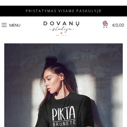
P R I S T A T Y M A S V I S A M E P A S A U L Y J E!
0
MENU
€
0,00