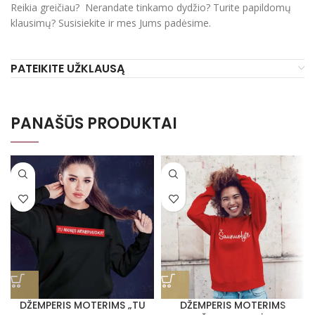
Reikia greičiau? Nerandate tinkamo dydžio? Turite papildomų
klausimų? Susisiekite ir mes Jums padėsime.
PATEIKITE UŽKLAUSĄ
PANAŠŪS PRODUKTAI
DŽEMPERIS MOTERIMS „TU
DŽEMPERIS MOTERIMS