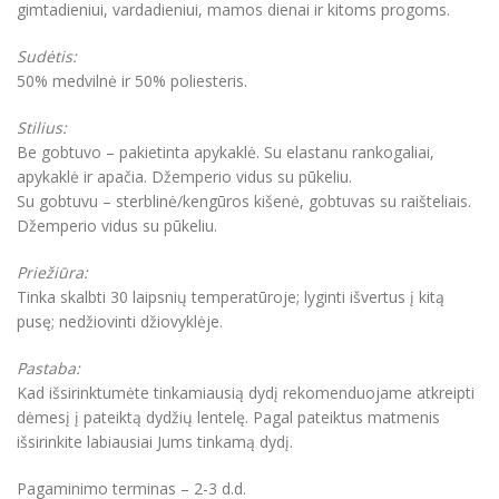
gimtadieniui, vardadieniui, mamos dienai ir kitoms progoms.
Sudėtis:
50% medvilnė ir 50% poliesteris.
Stilius:
Be gobtuvo – pakietinta apykaklė. Su elastanu rankogaliai,
apykaklė ir apačia. Džemperio vidus su pūkeliu.
Su gobtuvu – sterblinė/kengūros kišenė, gobtuvas su raišteliais.
Džemperio vidus su pūkeliu.
Priežiūra:
Tinka skalbti 30 laipsnių temperatūroje; lyginti išvertus į kitą
pusę; nedžiovinti džiovyklėje.
Pastaba:
Kad išsirinktumėte tinkamiausią dydį rekomenduojame atkreipti
dėmesį į pateiktą dydžių lentelę. Pagal pateiktus matmenis
išsirinkite labiausiai Jums tinkamą dydį.
Pagaminimo terminas – 2-3 d.d.