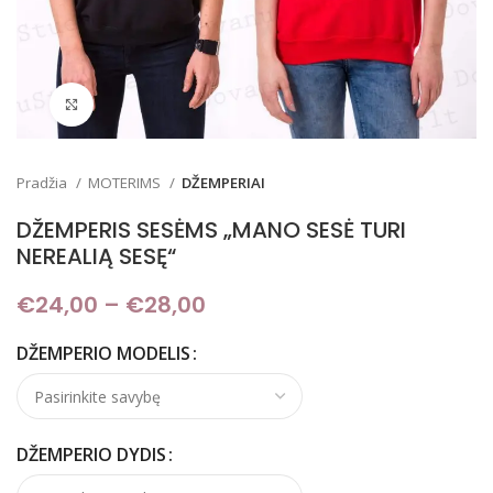
Padidinti
Pradžia
MOTERIMS
DŽEMPERIAI
DŽEMPERIS SESĖMS „MANO SESĖ TURI
NEREALIĄ SESĘ“
€
24,00
–
€
28,00
Price range: €24,00
through €28,00
DŽEMPERIO MODELIS
DŽEMPERIO DYDIS