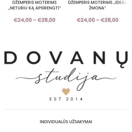
DŽEMPERIS MOTERIMS
DŽEMPERIS MOTERIMS „IDEALI
„NETURIU KĄ APSIRENGTI“
ŽMONA“
€
24,00
–
€
28,00
Price range: €24,00 through
€
24,00
–
€
28,00
Pri
€28,00
rang
€24,
thro
€28,
INDIVIDUALŪS UŽSAKYMAI