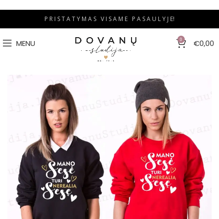
P R I S T A T Y M A S V I S A M E P A S A U L Y J E!
0
MENU
€
0,00