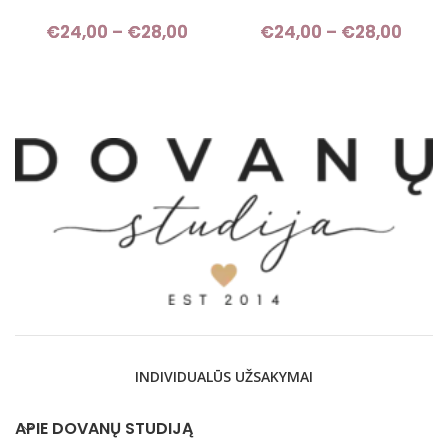
€
24,00
–
€
28,00
Price range: €24,00 through
€
24,00
–
€
28,00
Pri
€28,00
rang
€24,
thro
€28,
INDIVIDUALŪS UŽSAKYMAI
APIE DOVANŲ STUDIJĄ