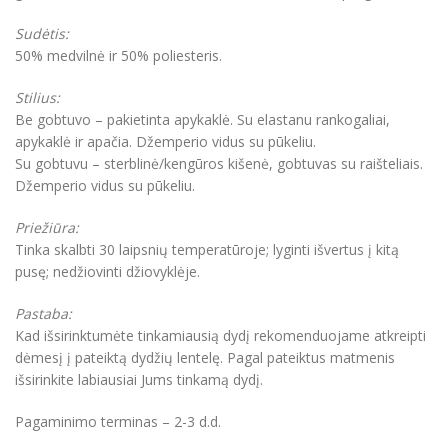
Sudėtis:
50% medvilnė ir 50% poliesteris.
Stilius:
Be gobtuvo – pakietinta apykaklė. Su elastanu rankogaliai,
apykaklė ir apačia. Džemperio vidus su pūkeliu.
Su gobtuvu – sterblinė/kengūros kišenė, gobtuvas su raišteliais.
Džemperio vidus su pūkeliu.
Priežiūra:
Tinka skalbti 30 laipsnių temperatūroje; lyginti išvertus į kitą
pusę; nedžiovinti džiovyklėje.
Pastaba:
Kad išsirinktumėte tinkamiausią dydį rekomenduojame atkreipti
dėmesį į pateiktą dydžių lentelę. Pagal pateiktus matmenis
išsirinkite labiausiai Jums tinkamą dydį.
Pagaminimo terminas – 2-3 d.d.