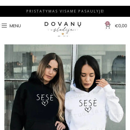
P R I S T A T Y M A S V I S A M E P A S A U L Y J E!
0
MENU
€
0,00