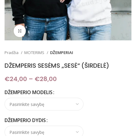
Padidinti
Pradžia
MOTERIMS
DŽEMPERIAI
DŽEMPERIS SESĖMS „SESĖ“ (ŠIRDELĖ)
€
24,00
–
€
28,00
Price range: €24,00
through €28,00
DŽEMPERIO MODELIS
DŽEMPERIO DYDIS