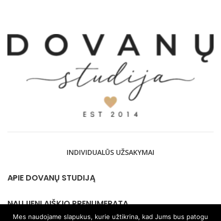
INDIVIDUALŪS UŽSAKYMAI
APIE DOVANŲ STUDIJĄ
NAUJIENLAIŠKIO PRENUMERATA
Mes naudojame slapukus, kurie užtikrina, kad Jums bus patogu