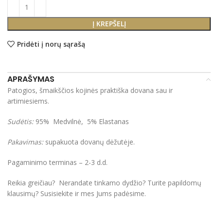
Į KREPŠELĮ
Pridėti į norų sąrašą
APRAŠYMAS
Patogios, šmaikščios kojinės praktiška dovana sau ir
artimiesiems.
Sudėtis:
95% Medvilnė, 5% Elastanas
Pakavimas:
supakuota dovanų dėžutėje.
Pagaminimo terminas – 2-3 d.d.
Reikia greičiau? Nerandate tinkamo dydžio? Turite papildomų
klausimų? Susisiekite ir mes Jums padėsime.