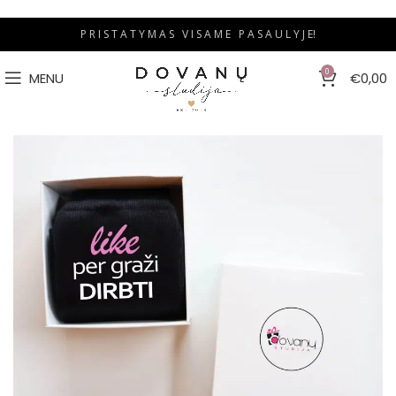
P R I S T A T Y M A S V I S A M E P A S A U L Y J E!
0
MENU
€
0,00