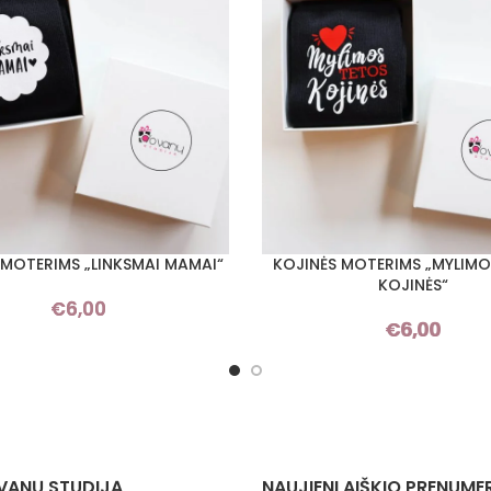
 MOTERIMS „LINKSMAI MAMAI“
KOJINĖS MOTERIMS „MYLIMO
I SAVYBES
PASIRINKTI SAVYBES
KOJINĖS“
€
6,00
€
6,00
VANŲ STUDIJĄ
NAUJIENLAIŠKIO PRENUME