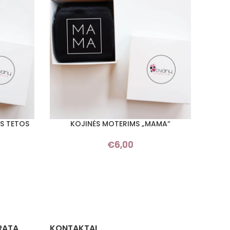
S TETOS
KOJINĖS MOTERIMS „MAMA“
KOJIN
PASIRINKTI SAVYBES
PASIRI
€
6,00
RATA
KONTAKTAI