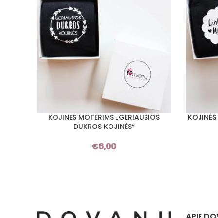
KOJINĖS MOTERIMS „GERIAUSIOS
KOJINĖS
PASIRINKTI SAVYBES
PASIRINKT
DUKROS KOJINĖS“
€
6,00
APIE DO