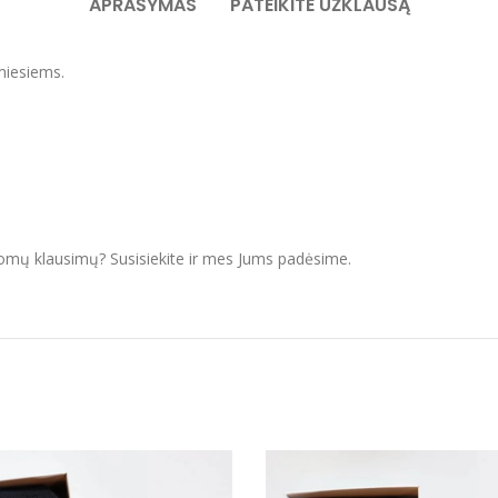
APRAŠYMAS
PATEIKITE UŽKLAUSĄ
miesiems.
domų klausimų? Susisiekite ir mes Jums padėsime.