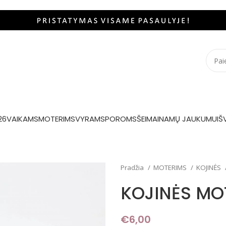
26
VAIKAMS
MOTERIMS
VYRAMS
POROMS
ŠEIMAI
NAMŲ JAUKUMUI
Š
Pradžia
MOTERIMS
KOJINĖS
KOJINĖS MO
€
6,00