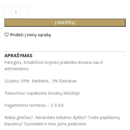
Į KREPŠELĮ
Pridėti į norų sąrašą
APRAŠYMAS
Patogios, šmaikščios kojinės praktiška dovana sau ir
artimiesiems.
Sudėtis:
95% Medvilnė, 5% Elastanas
Pakavimas:
supakuota dovanų dėžutėje.
Pagaminimo terminas – 2-3 d.d.
Reikia greičiau? Nerandate tinkamo dydžio? Turite papildomų
klausimų? Susisiekite ir mes Jums padėsime.