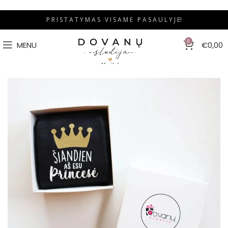
P R I S T A T Y M A S V I S A M E P A S A U L Y J E!
0
MENU
€
0,00