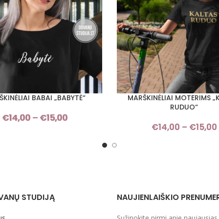
KINĖLIAI BABAI „BABYTĖ“
MARŠKINĖLIAI MOTERIMS „
I SAVYBES
PASIRINKTI SAVYBES
RUDUO“
€
14,00
–
€
15,00
Price
€
14,00
–
€
15,00
range:
€14,00
through
€15,00
VANŲ STUDIJĄ
NAUJIENLAIŠKIO PRENUME
us
Sužinokite pirmi apie naujausias