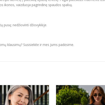
vos ikonos, vaizduoja pagrindinę spaudos spalvą.
itą pusę; nedžiovinti džiovyklėje.
domų klausimų? Susisiekite ir mes Jums padėsime.