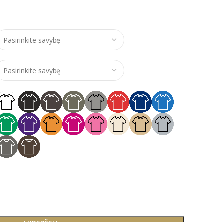
e range: €15,00 through €16,00