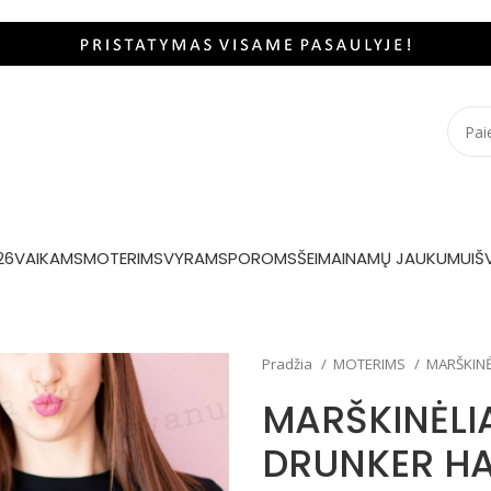
26
VAIKAMS
MOTERIMS
VYRAMS
POROMS
ŠEIMAI
NAMŲ JAUKUMUI
Š
Pradžia
MOTERIMS
MARŠKINĖ
MARŠKINĖLI
DRUNKER HA