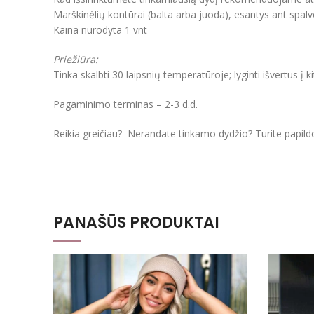
Marškinėlių kontūrai (balta arba juoda), esantys ant spal
Kaina nurodyta 1 vnt
Priežiūra:
Tinka skalbti 30 laipsnių temperatūroje; lyginti išvertus į k
Pagaminimo terminas – 2-3 d.d.
Reikia greičiau? Nerandate tinkamo dydžio? Turite papil
PANAŠŪS PRODUKTAI