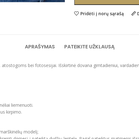
Pridėti į norų sąrašą
APRAŠYMAS
PATEIKITE UŽKLAUSĄ
i, atostogoms bei fotosesijai. Išskirtinė dovana gimtadieniui, vardadie
nėliai liemenuoti.
aus kirpimo.
 marškinėlių modelį;
ipti dėmesį į pateiktą dydžių lentelę. Pagal pateiktus matmenis išsir