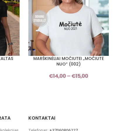
KALTAS
MARŠKINĖLIAI MOČIUTEI „MOČIUTĖ
MAR
PASIRINKTI SAVYBES
PASIRI
NUO“ (002)
Price
€
14,00
–
€
15,00
Price
range:
range:
€14,00
€14,00
through
through
€15,00
€15,00
RATA
KONTAKTAI
 kolekcijas
Telefonas:
+37060806227