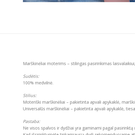
Marškinėliai moterims – stilingas pasirinkimas laisvalaikiu
Sudėtis:
100% medvilnė.
Stilius:
Moteriški marškinėliai – pakietinta apvali apykaklė, marški
Universalūs marškinėliai – pakietinta apvali apykaklė, ties
Pastaba:
Ne visos spalvos ir dydžiai yra gaminami pagal pasirinktą
Kad išsirinktumėte tinkamiausią dydį rekomenduojame atkre