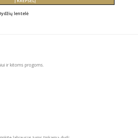
Į KREPŠELĮ
Dydžių lentelė
niui ir kitoms progoms.
inkite labiausiai Jums tinkamą dydį;