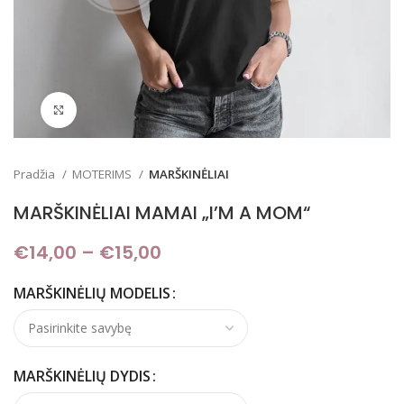
Padidinti
Pradžia
MOTERIMS
MARŠKINĖLIAI
MARŠKINĖLIAI MAMAI „I’M A MOM“
€
14,00
–
€
15,00
Price range: €14,00
through €15,00
MARŠKINĖLIŲ MODELIS
MARŠKINĖLIŲ DYDIS