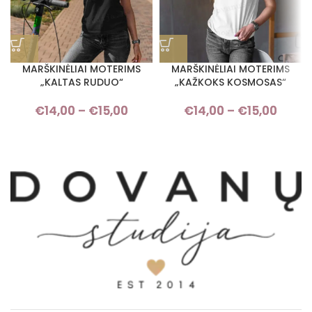
MARŠKINĖLIAI MOTERIMS
MARŠKINĖLIAI MOTERIMS
„KALTAS RUDUO“
„KAŽKOKS KOSMOSAS“
€
14,00
–
€
15,00
Price range: €14,00 through
€
14,00
–
€
15,00
Pric
€15,00
rang
€14,
thro
€15,