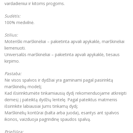
vardadieniui ir kitoms progoms.
Sudėtis:
100% medvilnė.
Stilius:
Moteriški marškinėliai – pakietinta apvali apykaklė, marškinėliai
liemenuoti.
Universalūs marškinėliai – pakietinta apvali apykaklė, tiesaus
kirpimo.
Pastaba:
Ne visos spalvos ir dydžiai yra gaminami pagal pasirinktą
marškinėlių modelį;
Kad išsirinktumėte tinkamiausią dydį rekomenduojame atkreipti
dėmesį į pateiktą dydžių lentelę. Pagal pateiktus matmenis
išsirinkite labiausiai Jums tinkamą dydį;
Marškinėlių kontūrai (balta arba juoda), esantys ant spalvos
ikonos, vaizduoja pagrindinę spaudos spalvą.
Priežiūra: