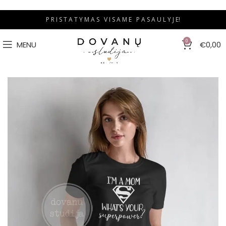
P R I S T A T Y M A S V I S A M E P A S A U L Y J E!
0
MENU
€
0,00