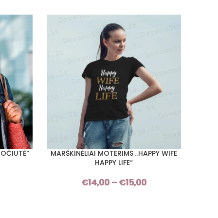
MOČIUTĖ“
MARŠKINĖLIAI MOTERIMS „HAPPY WIFE
MAR
PASIRINKTI SAVYBES
PASIRI
HAPPY LIFE“
Price
€
14,00
–
€
15,00
Price
range:
range:
€14,00
€14,00
through
through
€15,00