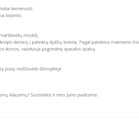
nėliai liemenuoti.
aus kirpimo.
 marškinėlių modelį;
ipti dėmesį į pateiktą dydžių lentelę. Pagal pateiktus matmenis išsir
vos ikonos, vaizduoja pagrindinę spaudos spalvą.
itą pusę; nedžiovinti džiovyklėje.
domų klausimų? Susisiekite ir mes Jums padėsime.