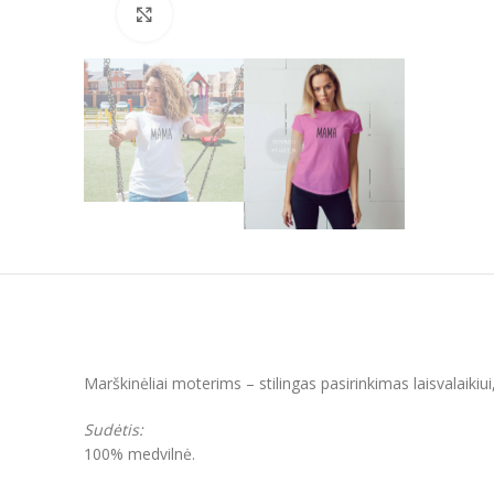
Padidinti
Marškinėliai moterims – stilingas pasirinkimas laisvalaikiu
Sudėtis:
100% medvilnė.