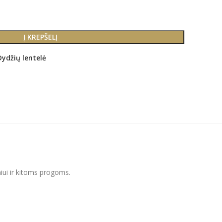
Į KREPŠELĮ
Dydžių lentelė
niui ir kitoms progoms.