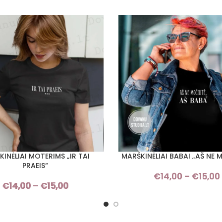
INĖLIAI MOTERIMS „IR TAI
MARŠKINĖLIAI BABAI „AŠ NE 
I SAVYBES
PASIRINKTI SAVYBES
PRAEIS“
€
14,00
–
€
15,00
€
14,00
–
€
15,00
Price
range:
€14,00
through