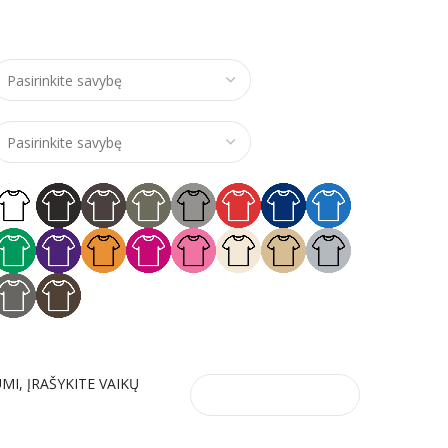
e range: €14,00 through €15,00
UMI, ĮRAŠYKITE VAIKŲ