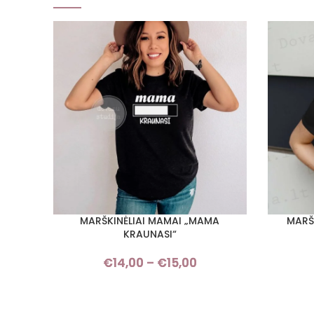
MARŠKINĖLIAI MAMAI „MAMA
MARŠK
PASIRINKTI SAVYBES
PASIRINKT
KRAUNASI“
€
14,00
–
€
15,00
Price
range:
€14,00
through