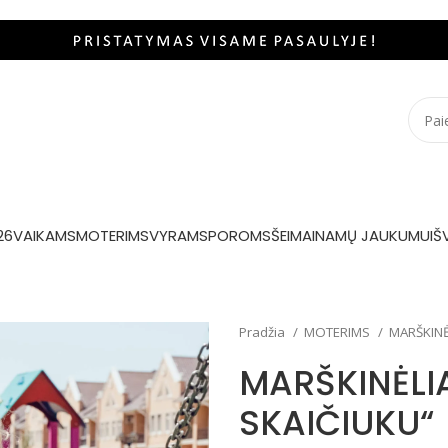
26
VAIKAMS
MOTERIMS
VYRAMS
POROMS
ŠEIMAI
NAMŲ JAUKUMUI
Š
Pradžia
MOTERIMS
MARŠKINĖ
MARŠKINĖLI
SKAIČIUKU“