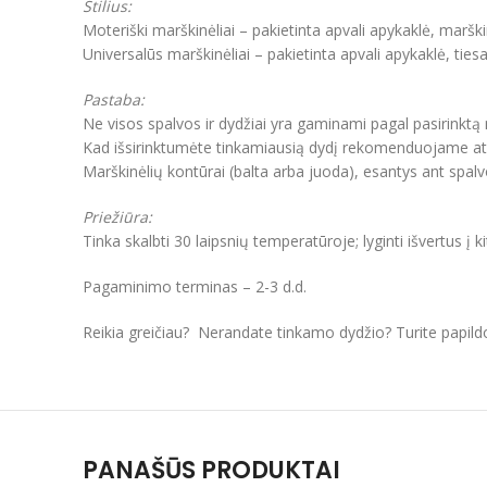
Stilius:
Moteriški marškinėliai – pakietinta apvali apykaklė, marški
Universalūs marškinėliai – pakietinta apvali apykaklė, ties
Pastaba:
Ne visos spalvos ir dydžiai yra gaminami pagal pasirinktą
Kad išsirinktumėte tinkamiausią dydį rekomenduojame atkre
Marškinėlių kontūrai (balta arba juoda), esantys ant spal
Priežiūra:
Tinka skalbti 30 laipsnių temperatūroje; lyginti išvertus į k
Pagaminimo terminas – 2-3 d.d.
Reikia greičiau? Nerandate tinkamo dydžio? Turite papil
PANAŠŪS PRODUKTAI