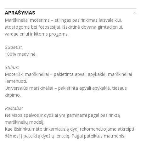
APRAŠYMAS
Marškinėliai moterims – stilingas pasirinkimas laisvalaikiui,
atostogoms bei fotosesijai. Išskirtinė dovana gimtadieniui,
vardadieniui ir kitoms progoms.
Sudėtis:
100% medvilnė.
Stilius:
Moteriški marškinėliai – pakietinta apvali apykaklė, marškinėliai
liemenuoti.
Universalūs marškinėliai – pakietinta apvali apykaklė, tiesaus
kirpimo.
Pastaba:
Ne visos spalvos ir dydžiai yra gaminami pagal pasirinktą
marškinėlių modelį;
Kad išsirinktumėte tinkamiausią dydį rekomenduojame atkreipti
dėmesį į pateiktą dydžių lentelę. Pagal pateiktus matmenis