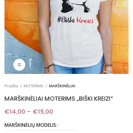
Padidinti
Pradžia
MOTERIMS
MARŠKINĖLIAI
MARŠKINĖLIAI MOTERIMS „BIŠKI KREIZI“
€
14,00
–
€
15,00
Price range: €14,00
through €15,00
MARŠKINĖLIŲ MODELIS