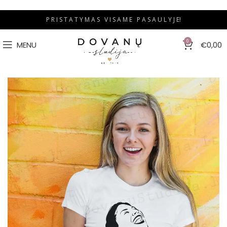
P R I S T A T Y M A S V I S A M E P A S A U L Y J E!
0
MENU
€
0,00