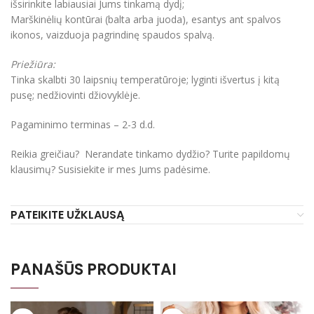
išsirinkite labiausiai Jums tinkamą dydį;
Marškinėlių kontūrai (balta arba juoda), esantys ant spalvos
ikonos, vaizduoja pagrindinę spaudos spalvą.
Priežiūra:
Tinka skalbti 30 laipsnių temperatūroje; lyginti išvertus į kitą
pusę; nedžiovinti džiovyklėje.
Pagaminimo terminas – 2-3 d.d.
Reikia greičiau? Nerandate tinkamo dydžio? Turite papildomų
klausimų? Susisiekite ir mes Jums padėsime.
PATEIKITE UŽKLAUSĄ
PANAŠŪS PRODUKTAI