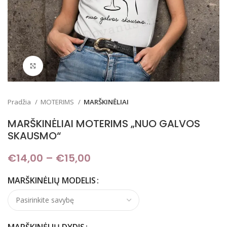
Padidinti
Pradžia
MOTERIMS
MARŠKINĖLIAI
MARŠKINĖLIAI MOTERIMS „NUO GALVOS
SKAUSMO“
€
14,00
–
€
15,00
Price range: €14,00
through €15,00
MARŠKINĖLIŲ MODELIS
MARŠKINĖLIŲ DYDIS