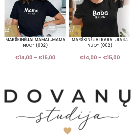
MARŠKINĖLIAI MAMAI „MAMA
MARŠKINĖLIAI BABAI „BABA
NUO“ (002)
NUO“ (002)
€
14,00
–
€
15,00
Price range: €14,00 through
€
14,00
–
€
15,00
Pric
€15,00
rang
€14,
thro
€15,