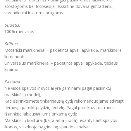
atostogoms bei fotosesijai. Išskirtinė dovana gimtadieniui,
vardadieniui ir kitoms progoms.
Sudėtis:
100% medvilnė.
Stilius:
Moteriški marškinėliai – pakietinta apvali apykaklė, marškinėliai
liemenuoti.
Universalūs marškinėliai – pakietinta apvali apykaklė, tiesaus
kirpimo.
Pastaba:
Ne visos spalvos ir dydžiai yra gaminami pagal pasirinktą
marškinėlių modelį;
Kad išsirinktumėte tinkamiausią dydį rekomenduojame atkreipti
dėmesį į pateiktą dydžių lentelę. Pagal pateiktus matmenis
išsirinkite labiausiai Jums tinkamą dydį;
Marškinėlių kontūrai (balta arba juoda), esantys ant spalvos
ikonos, vaizduoja pagrindinę spaudos spalvą.