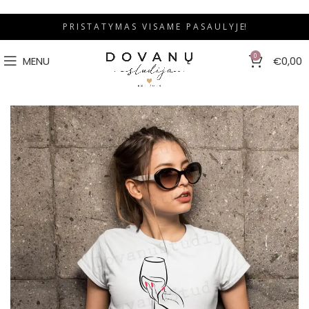
P R I S T A T Y M A S V I S A M E P A S A U L Y J E!
0
MENU
€
0,00