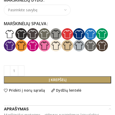
MARŠKINĖLIŲ SPALVA
Į KREPŠELĮ
Pridėti į norų sąrašą
Dydžių lentelė
APRAŠYMAS
Marškinėliai moterims – stilingas pasirinkimas laisvalaikiui,