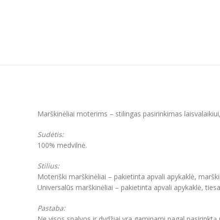
Marškinėliai moterims – stilingas pasirinkimas laisvalaikiu
Sudėtis:
100% medvilnė.
Stilius:
Moteriški marškinėliai – pakietinta apvali apykaklė, marški
Universalūs marškinėliai – pakietinta apvali apykaklė, ties
Pastaba:
Ne visos spalvos ir dydžiai yra gaminami pagal pasirinktą