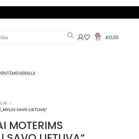
0
€
0,00
VENTĖMS
VERSLUI
LIAI
Ė„MYLIU SAVO LIETUVĄ“
AI MOTERIMS
IU SAVO LIETUVĄ“