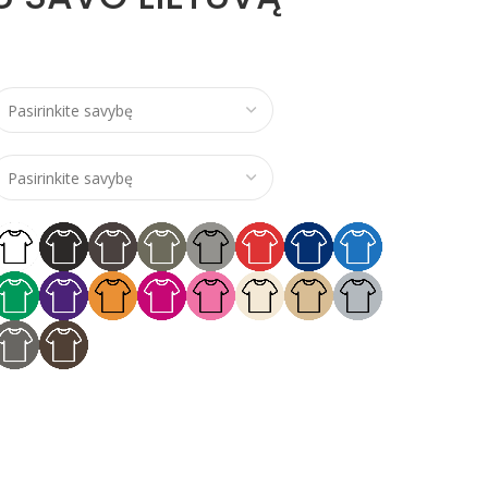
e range: €15,00 through €16,00