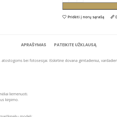
Pridėti į norų sąrašą
APRAŠYMAS
PATEIKITE UŽKLAUSĄ
i, atostogoms bei fotosesijai. Išskirtinė dovana gimtadieniui, vardadie
nėliai liemenuoti.
aus kirpimo.
 marškinėlių modelį;