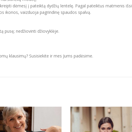
ipti dėmesį į pateiktą dydžių lentelę. Pagal pateiktus matmenis išsir
vos ikonos, vaizduoja pagrindinę spaudos spalvą.
itą pusę; nedžiovinti džiovyklėje.
domų klausimų? Susisiekite ir mes Jums padėsime.