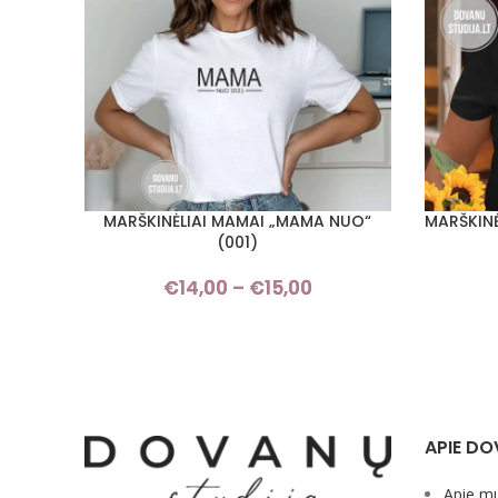
MARŠKINĖLIAI MAMAI „MAMA NUO“
MARŠKINĖ
PASIRINKTI SAVYBES
PASIRINKT
(001)
€
14,00
–
€
15,00
Price
range:
€14,00
through
€15,00
APIE DO
Apie m