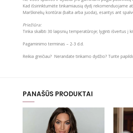
Kad išsirinktumėte tinkamiausią dydį rekomenduojame atkre
Marškinėlių kontūrai (balta arba juoda), esantys ant spal
Priežiūra:
Tinka skalbti 30 laipsnių temperatūroje; lyginti išvertus į k
Pagaminimo terminas – 2-3 d.d.
Reikia greičiau? Nerandate tinkamo dydžio? Turite papil
PANAŠŪS PRODUKTAI