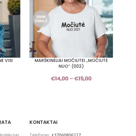
E VISI
MARŠKINĖLIAI MOČIUTEI „MOČIUTĖ
MARŠ
PASIRINKTI SAVYBES
PASIRI
NUO“ (002)
Price
€
14,00
–
€
15,00
Price
range:
range:
€14,00
€14,00
through
through
€15,00
€15,00
RATA
KONTAKTAI
 kolekcijas
Telefonas:
+37060806227