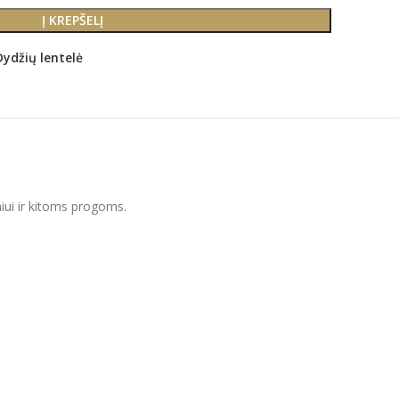
Į KREPŠELĮ
Dydžių lentelė
niui ir kitoms progoms.