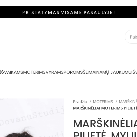
26
VAIKAMS
MOTERIMS
VYRAMS
POROMS
ŠEIMAI
NAMŲ JAUKUMUI
Š
Pradžia
MOTERIMS
MARŠKINĖ
MARŠKINĖLIAI MOTERIMS PILIET
MARŠKINĖLI
PILIETĖ„MYL