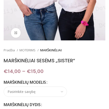
Padidinti
Pradžia
MOTERIMS
MARŠKINĖLIAI
MARŠKINĖLIAI SESĖMS „SISTER“
€
14,00
–
€
15,00
Price range: €14,00
through €15,00
MARŠKINĖLIŲ MODELIS
MARŠKINĖLIŲ DYDIS