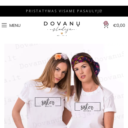
P R I S T A T Y M A S V I S A M E P A S A U L Y J E!
0
MENU
€
0,00