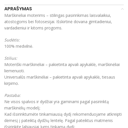
APRAŠYMAS
Marškinėliai moterims – stilingas pasirinkimas laisvalaikiui,
atostogoms bei fotosesijai. Išskirtinė dovana gimtadieniui,
vardadieniui ir kitoms progoms.
Sudėtis:
100% medvilnė.
Stilius:
Moteriški marškinėliai – pakietinta apvali apykaklė, marškinėliai
liemenuoti.
Universalūs marškinėliai – pakietinta apvali apykaklė, tiesaus
kirpimo.
Pastaba:
Ne visos spalvos ir dydžiai yra gaminami pagal pasirinktą
marškinėlių modelį;
Kad išsirinktumėte tinkamiausią dydį rekomenduojame atkreipti
dėmesį į pateiktą dydžių lentelę. Pagal pateiktus matmenis
išsirinkite labiausiai Jums tinkamą dydį;