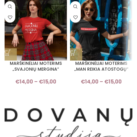
MARŠKINĖLIAI MOTERIMS
MARŠKINĖLIAI MOTERIMS
„SVAJONIŲ MERGINA“
„MAN REIKIA ATOSTOGŲ“
€
14,00
–
€
15,00
Price range: €14,00 through
€
14,00
–
€
15,00
Pric
€15,00
rang
€14,
thro
€15,