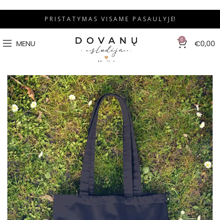
P R I S T A T Y M A S V I S A M E P A S A U L Y J E!
0
MENU
€
0,00