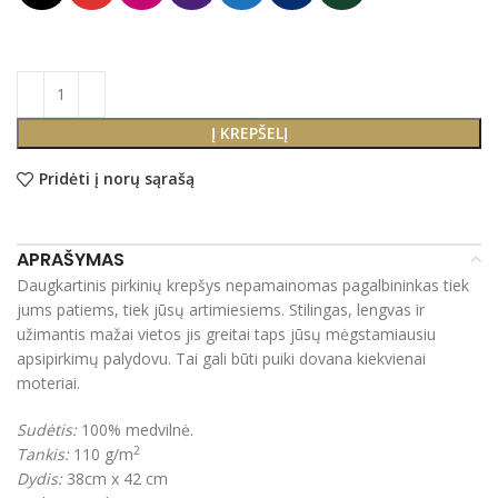
Į KREPŠELĮ
Pridėti į norų sąrašą
APRAŠYMAS
Daugkartinis pirkinių krepšys nepamainomas pagalbininkas tiek
jums patiems, tiek jūsų artimiesiems.
Stilingas, lengvas ir
užimantis mažai vietos jis greitai taps jūsų mėgstamiausiu
apsipirkimų palydovu. Tai gali būti puiki dovana kiekvienai
moteriai.
Sudėtis:
100% medvilnė.
2
Tankis:
110 g/m
Dydis:
38cm x 42 cm