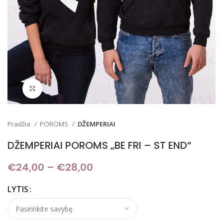
Padidinti
Pradžia
POROMS
DŽEMPERIAI
DŽEMPERIAI POROMS „BE FRI – ST END“
€
24,00
–
€
28,00
Price range: €24,00
through €28,00
LYTIS