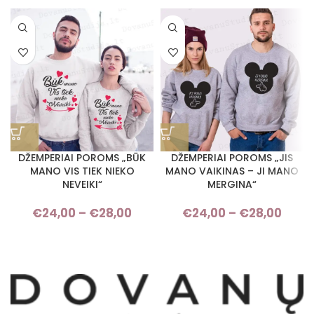
DŽEMPERIAI POROMS „BŪK
DŽEMPERIAI POROMS „JIS
MANO VIS TIEK NIEKO
MANO VAIKINAS – JI MANO
NEVEIKI“
MERGINA“
€
24,00
–
€
28,00
Price range: €24,00 through
€
24,00
–
€
28,00
Pri
€28,00
rang
€24,
thro
€28,