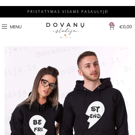
P R I S T A T Y M A S V I S A M E P A S A U L Y J E!
0
MENU
€
0,00