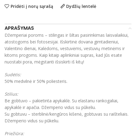
Pridėti į norų sąrašą
Dydžių lentelė
APRAŠYMAS
Džemperiai poroms – stilingas ir šiltas pasirinkimas laisvalaikiui,
atostogoms bei fotosesijai. Išskirtinė dovana gimtadieniui,
Valentino dienai, Kalėdoms, vestuvėms, vestuvių metinėms ir
kitoms progoms. Kaip kitaip aplinkiniai supras, kad Jūs esate
nuostabi pora, mėgstanti išsiskirti iš kitų!
Sudėtis:
50% medvilnė ir 50% poliesteris.
Stilius:
Be gobtuvo – pakietinta apykaklė. Su elastanu rankogaliai,
apykaklė ir apačia. Džemperio vidus su pūkeliu.
Su gobtuvu – sterblinė/kengūros kišenė, gobtuvas su raišteliais.
Džemperio vidus su pūkeliu.
Priežiūra: