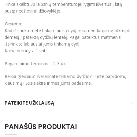
Tinka skalbti 30 laipsnių temperatūroje; lyginti išvertus į kitą
pusę; nedžiovinti džiovyklėje.
Pastaba:
Kad išsirinktumėte tinkamiausią dydį rekomenduojame atkreipti
dėmesį į pateiktą dydžių lentelę. Pagal pateiktus matmenis
išsirinkite labiausiai Jums tinkamą dydį.
Kaina nurodyta 1 vnt
Pagaminimo terminas – 2-3 d.d.
Reikia greičiau? Nerandate tinkamo dydžio? Turite papildomų
klausimų? Susisiekite ir mes Jums padėsime.
PATEIKITE UŽKLAUSĄ
PANAŠŪS PRODUKTAI