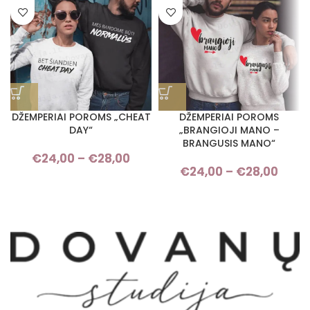
DŽEMPERIAI POROMS „CHEAT
DŽEMPERIAI POROMS
DAY“
„BRANGIOJI MANO –
BRANGUSIS MANO“
€
24,00
–
€
28,00
Price range: €24,00 through
€
24,00
–
€
28,00
Pri
€28,00
rang
€24,
thro
€28,