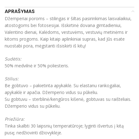
APRAŠYMAS
Džemperiai poroms – stilingas ir šiltas pasirinkimas laisvalaikiui,
atostogoms bei fotosesijai. Išskirtinė dovana gimtadieniui,
Valentino dienai, Kalėdoms, vestuvėms, vestuvių metinėms ir
kitoms progoms. Kaip kitaip aplinkiniai supras, kad Jūs esate
nuostabi pora, mėgstanti išsiskirti iš kitų!
Sudėtis:
50% medvilnė ir 50% poliesteris.
Stilius:
Be gobtuvo – pakietinta apykaklė. Su elastanu rankogaliai,
apykaklė ir apačia. Džemperio vidus su pūkeliu.
Su gobtuvu – sterblinė/kengūros kišenė, gobtuvas su raišteliais.
Džemperio vidus su pūkeliu.
Priežiūra:
Tinka skalbti 30 laipsnių temperatūroje; lyginti išvertus į kitą
pusę; nedžiovinti džiovyklėje.