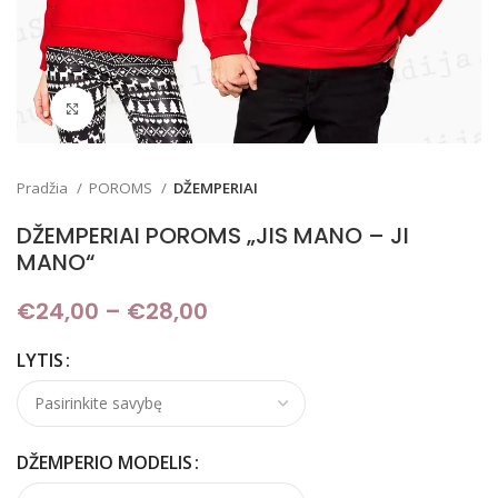
Padidinti
Pradžia
POROMS
DŽEMPERIAI
DŽEMPERIAI POROMS „JIS MANO – JI
MANO“
€
24,00
–
€
28,00
Price range: €24,00
through €28,00
LYTIS
DŽEMPERIO MODELIS