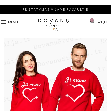
P R I S T A T Y M A S V I S A M E P A S A U L Y J E!
0
MENU
€
0,00