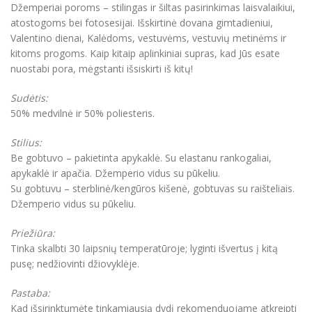
Džemperiai poroms – stilingas ir šiltas pasirinkimas laisvalaikiui,
atostogoms bei fotosesijai. Išskirtinė dovana gimtadieniui,
Valentino dienai, Kalėdoms, vestuvėms, vestuvių metinėms ir
kitoms progoms. Kaip kitaip aplinkiniai supras, kad Jūs esate
nuostabi pora, mėgstanti išsiskirti iš kitų!
Sudėtis:
50% medvilnė ir 50% poliesteris.
Stilius:
Be gobtuvo – pakietinta apykaklė. Su elastanu rankogaliai,
apykaklė ir apačia. Džemperio vidus su pūkeliu.
Su gobtuvu – sterblinė/kengūros kišenė, gobtuvas su raišteliais.
Džemperio vidus su pūkeliu.
Priežiūra:
Tinka skalbti 30 laipsnių temperatūroje; lyginti išvertus į kitą
pusę; nedžiovinti džiovyklėje.
Pastaba:
Kad išsirinktumėte tinkamiausią dydį rekomenduojame atkreipti