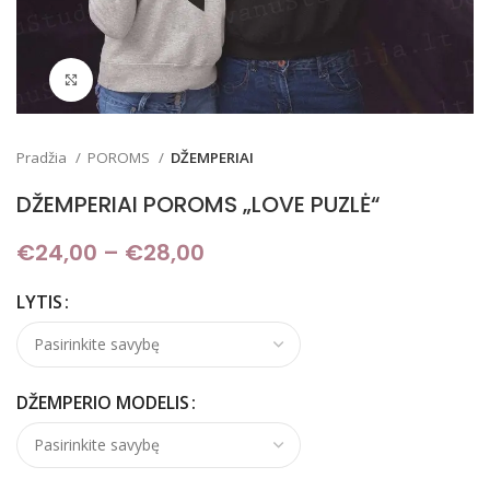
Padidinti
Pradžia
POROMS
DŽEMPERIAI
DŽEMPERIAI POROMS „LOVE PUZLĖ“
€
24,00
–
€
28,00
Price range: €24,00
through €28,00
LYTIS
DŽEMPERIO MODELIS