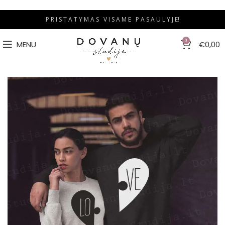
P R I S T A T Y M A S V I S A M E P A S A U L Y J E!
0
MENU
€
0,00