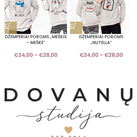
DŽEMPERIAI POROMS „MEŠKIS
DŽEMPERIAI POROMS
– MEŠKĖ“
„NUTELLA“
€
24,00
–
€
28,00
Price range: €24,00 through
€
24,00
–
€
28,00
Pri
€28,00
rang
€24,
thro
€28,