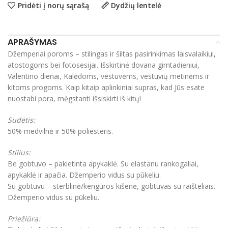
Pridėti į norų sąrašą
Dydžių lentelė
APRAŠYMAS
Džemperiai poroms – stilingas ir šiltas pasirinkimas laisvalaikiui,
atostogoms bei fotosesijai. Išskirtinė dovana gimtadieniui,
Valentino dienai, Kalėdoms, vestuvėms, vestuvių metinėms ir
kitoms progoms. Kaip kitaip aplinkiniai supras, kad Jūs esate
nuostabi pora, mėgstanti išsiskirti iš kitų!
Sudėtis:
50% medvilnė ir 50% poliesteris.
Stilius:
Be gobtuvo – pakietinta apykaklė. Su elastanu rankogaliai,
apykaklė ir apačia. Džemperio vidus su pūkeliu.
Su gobtuvu – sterblinė/kengūros kišenė, gobtuvas su raišteliais.
Džemperio vidus su pūkeliu.
Priežiūra: