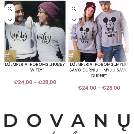
DŽEMPERIAI POROMS „HUBBY
DŽEMPERIAI POROMS „MYLIU
– WIFEY“
SAVO DURNIŲ – MYLIU SAVO
DURNĘ“
€
24,00
–
€
28,00
Price range: €24,00 through
€
24,00
–
€
28,00
Pri
€28,00
rang
€24,
thro
€28,