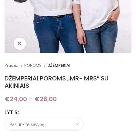
Padidinti
Pradžia
POROMS
DŽEMPERIAI
DŽEMPERIAI POROMS „MR- MRS“ SU
AKINIAIS
€
24,00
–
€
28,00
Price range: €24,00
through €28,00
LYTIS