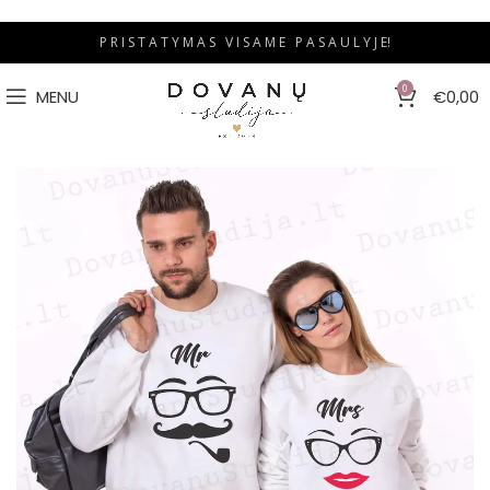
P R I S T A T Y M A S V I S A M E P A S A U L Y J E!
0
MENU
€
0,00