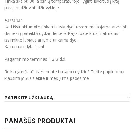
Tinka skalbti 30 laipsnių temperatūroje; lyginti išvertus į kitą
pusę; nedžiovinti džiovyklėje.
Pastaba:
Kad išsirinktumėte tinkamiausią dydį rekomenduojame atkreipti
dėmesį į pateiktą dydžių lentelę. Pagal pateiktus matmenis
išsirinkite labiausiai Jums tinkamą dydį.
Kaina nurodyta 1 vnt
Pagaminimo terminas – 2-3 d.d.
Reikia greičiau? Nerandate tinkamo dydžio? Turite papildomų
klausimų? Susisiekite ir mes Jums padėsime.
PATEIKITE UŽKLAUSĄ
PANAŠŪS PRODUKTAI