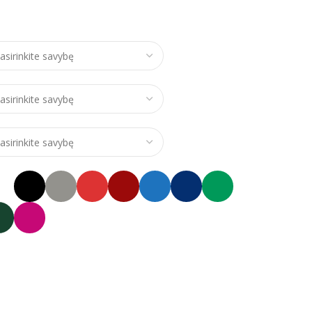
ce range: €24,00 through €28,00