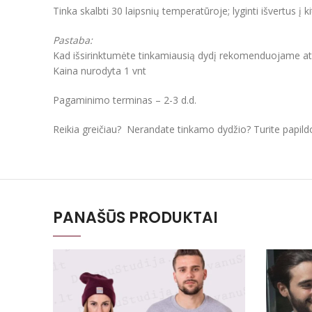
Tinka skalbti 30 laipsnių temperatūroje; lyginti išvertus į k
Pastaba:
Kad išsirinktumėte tinkamiausią dydį rekomenduojame atkre
Kaina nurodyta 1 vnt
Pagaminimo terminas – 2-3 d.d.
Reikia greičiau? Nerandate tinkamo dydžio? Turite papil
PANAŠŪS PRODUKTAI