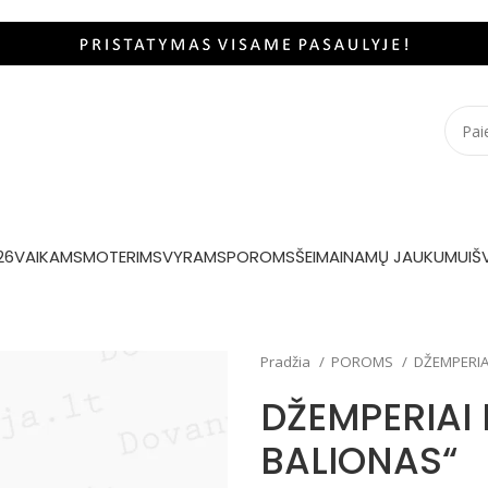
26
VAIKAMS
MOTERIMS
VYRAMS
POROMS
ŠEIMAI
NAMŲ JAUKUMUI
Š
Pradžia
POROMS
DŽEMPERIA
DŽEMPERIAI
BALIONAS“