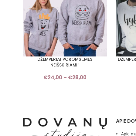
DŽEMPERIAI POROMS „MES
DŽEMPER
PASIRINKTI SAVYBES
PASIRINKT
NEIŠSKIRIAMI“
€
24,00
–
€
28,00
Price
range:
€24,00
through
€28,00
APIE DO
Apie m