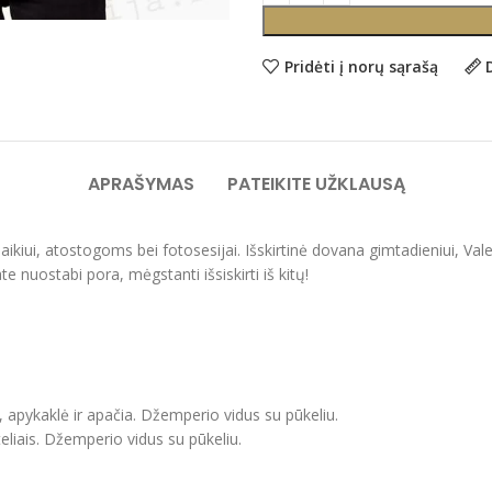
Pridėti į norų sąrašą
APRAŠYMAS
PATEIKITE UŽKLAUSĄ
alaikiui, atostogoms bei fotosesijai. Išskirtinė dovana gimtadieniui, 
e nuostabi pora, mėgstanti išsiskirti iš kitų!
, apykaklė ir apačia. Džemperio vidus su pūkeliu.
eliais. Džemperio vidus su pūkeliu.