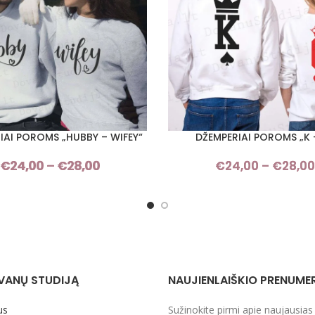
IAI POROMS „HUBBY – WIFEY“
DŽEMPERIAI POROMS „K 
I SAVYBES
PASIRINKTI SAVYBES
€
24,00
–
€
28,00
Price
€
24,00
–
€
28,00
range:
€24,00
through
€28,00
VANŲ STUDIJĄ
NAUJIENLAIŠKIO PRENUME
us
Sužinokite pirmi apie naujausias