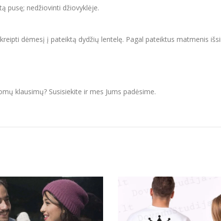
itą pusę; nedžiovinti džiovyklėje.
ipti dėmesį į pateiktą dydžių lentelę. Pagal pateiktus matmenis išsir
domų klausimų? Susisiekite ir mes Jums padėsime.