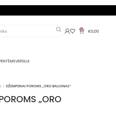
0
€
0,00
VENTĖMS
VERSLUI
I
DŽEMPERIAI POROMS „ORO BALIONAS“
 POROMS „ORO