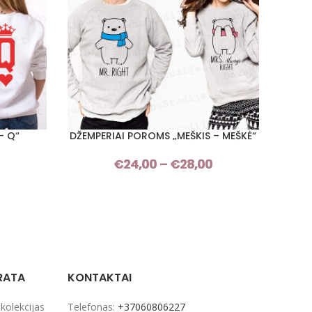
– Q“
DŽEMPERIAI POROMS „MEŠKIS – MEŠKĖ“
DŽ
PASIRINKTI SAVYBES
PASIRI
Ž
Price
€
24,00
–
€
28,00
Price
range:
range:
€24,00
€24,00
through
through
€28,00
€28,00
RATA
KONTAKTAI
 kolekcijas
Telefonas:
+37060806227