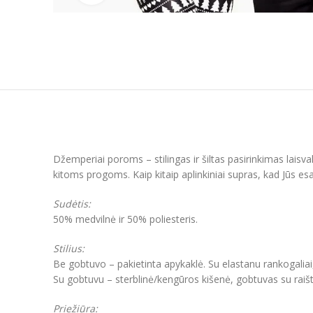
Džemperiai poroms – stilingas ir šiltas pasirinkimas laisv
kitoms progoms. Kaip kitaip aplinkiniai supras, kad Jūs esat
Sudėtis:
50% medvilnė ir 50% poliesteris.
Stilius:
Be gobtuvo – pakietinta apykaklė. Su elastanu rankogaliai
Su gobtuvu – sterblinė/kengūros kišenė, gobtuvas su raišt
Priežiūra: