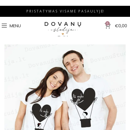
P R I S T A T Y M A S V I S A M E P A S A U L Y J E!
0
MENU
€
0,00