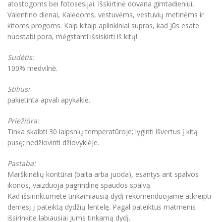
atostogoms bei fotosesijai. Išskirtinė dovana gimtadieniui,
Valentino dienai, Kalėdoms, vestuvėms, vestuvių metinėms ir
kitoms progoms. Kaip kitaip aplinkiniai supras, kad Jūs esate
nuostabi pora, mėgstanti išsiskirti iš kitų!
Sudėtis:
100% medvilnė.
Stilius:
pakietinta apvali apykaklė.
Priežiūra:
Tinka skalbti 30 laipsnių temperatūroje; lyginti išvertus į kitą
pusę; nedžiovinti džiovyklėje.
Pastaba:
Marškinėlių kontūrai (balta arba juoda), esantys ant spalvos
ikonos, vaizduoja pagrindinę spaudos spalvą.
Kad išsirinktumėte tinkamiausią dydį rekomenduojame atkreipti
dėmesį į pateiktą dydžių lentelę. Pagal pateiktus matmenis
išsirinkite labiausiai Jums tinkamą dydį.