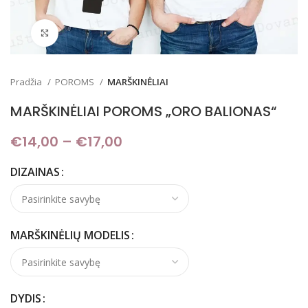
Padidinti
Pradžia
POROMS
MARŠKINĖLIAI
MARŠKINĖLIAI POROMS „ORO BALIONAS“
€
14,00
–
€
17,00
Price range: €14,00
through €17,00
DIZAINAS
MARŠKINĖLIŲ MODELIS
DYDIS