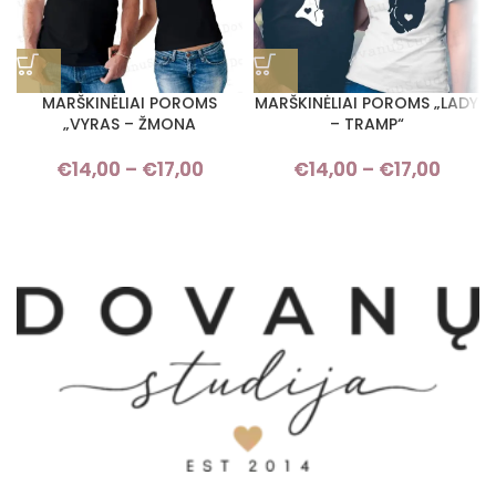
MARŠKINĖLIAI POROMS
MARŠKINĖLIAI POROMS „LADY
„VYRAS – ŽMONA
– TRAMP“
€
14,00
–
€
17,00
Price range: €14,00 through
€
14,00
–
€
17,00
Pric
€17,00
rang
€14,
thro
€17,