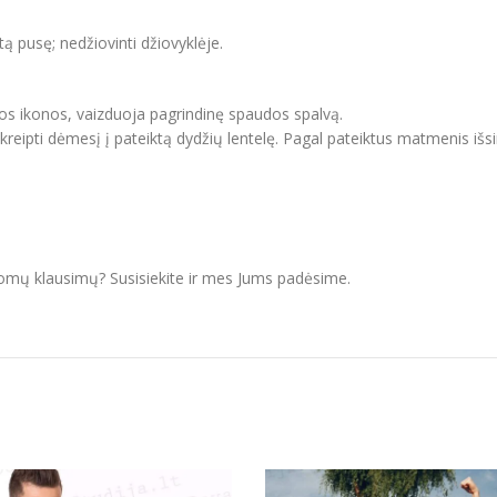
itą pusę; nedžiovinti džiovyklėje.
vos ikonos, vaizduoja pagrindinę spaudos spalvą.
ipti dėmesį į pateiktą dydžių lentelę. Pagal pateiktus matmenis išsir
domų klausimų? Susisiekite ir mes Jums padėsime.