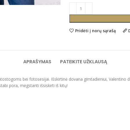
Pridėti į norų sąrašą
APRAŠYMAS
PATEIKITE UŽKLAUSĄ
, atostogoms bei fotosesijai. Išskirtinė dovana gimtadieniui, Valentin
abi pora, mėgstanti išsiskirti iš kitų!