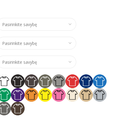
e range: €14,00 through €17,00