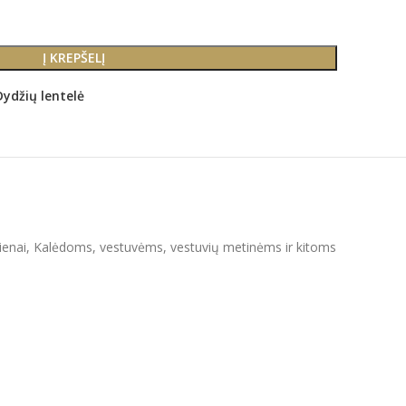
Į KREPŠELĮ
Dydžių lentelė
o dienai, Kalėdoms, vestuvėms, vestuvių metinėms ir kitoms