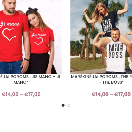
ĖLIAI POROMS „JIS MANO – JI
MARŠKINĖLIAI POROMS „THE 
I SAVYBES
PASIRINKTI SAVYBES
MANO“
– THE BOSS“
€
14,00
–
€
17,00
Price
€
14,00
–
€
17,00
range:
€14,00
through
€17,00