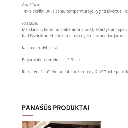
Priežiūra:
Tinka skalbti 30 laipsnių temperatūroje; lyginti išvertus į k
Pastaba:
Marškinėlių kontūrai (balta arba juoda), esantys ant spal
Kad išsirinktumėte tinkamiausią dydį rekomenduojame atkre
Kaina nurodyta 1 vnt
Pagaminimo terminas – 2-3 d.d.
Reikia greičiau? Nerandate tinkamo dydžio? Turite papil
PANAŠŪS PRODUKTAI