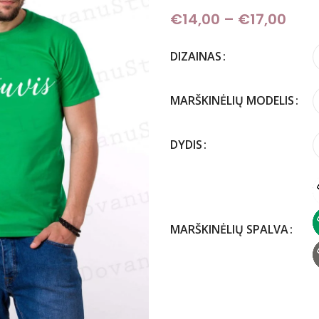
€
14,00
–
€
17,00
Pric
DIZAINAS
MARŠKINĖLIŲ MODELIS
DYDIS
MARŠKINĖLIŲ SPALVA