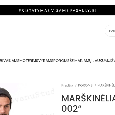
26
VAIKAMS
MOTERIMS
VYRAMS
POROMS
ŠEIMAI
NAMŲ JAUKUMUI
Š
Pradžia
POROMS
MARŠKINĖL
MARŠKINĖLIA
002“