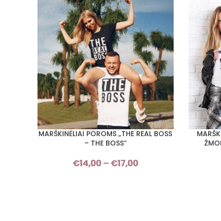
MARŠKINĖLIAI POROMS „THE REAL BOSS
MARŠK
PASIRINKTI SAVYBES
PASIRINKT
– THE BOSS“
ŽMO
€
14,00
–
€
17,00
Price
range:
€14,00
through
€17,00