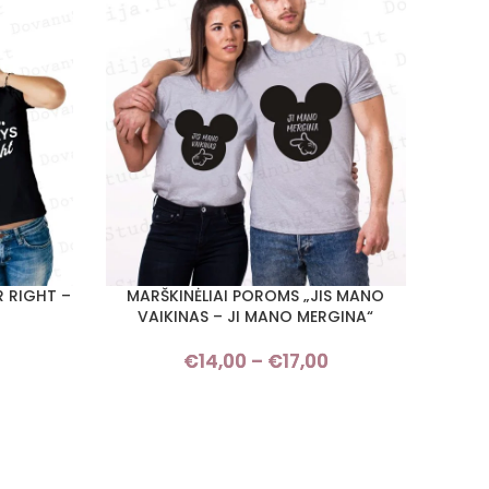
R RIGHT –
MARŠKINĖLIAI POROMS „JIS MANO
MAR
PASIRINKTI SAVYBES
PASIRI
VAIKINAS – JI MANO MERGINA“
MANO 
Price
€
14,00
–
€
17,00
Price
range:
range:
€14,00
€14,00
through
through
€17,00
€17,00