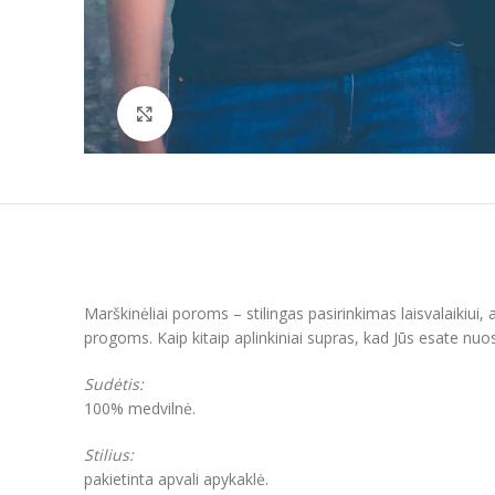
Padidinti
Marškinėliai poroms – stilingas pasirinkimas laisvalaikiui
progoms. Kaip kitaip aplinkiniai supras, kad Jūs esate nuost
Sudėtis:
100% medvilnė.
Stilius:
pakietinta apvali apykaklė.