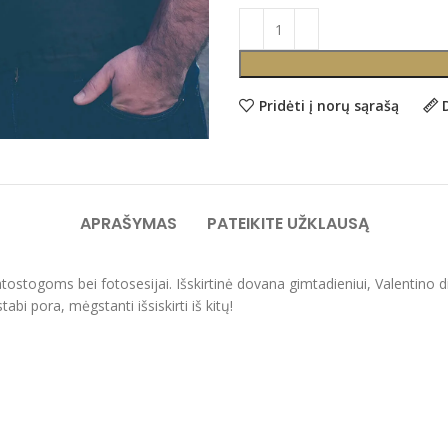
Pridėti į norų sąrašą
APRAŠYMAS
PATEIKITE UŽKLAUSĄ
, atostogoms bei fotosesijai. Išskirtinė dovana gimtadieniui, Valentin
abi pora, mėgstanti išsiskirti iš kitų!