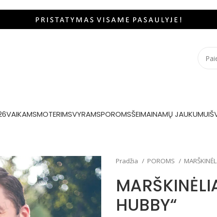
26
VAIKAMS
MOTERIMS
VYRAMS
POROMS
ŠEIMAI
NAMŲ JAUKUMUI
Š
Pradžia
POROMS
MARŠKINĖL
MARŠKINĖLI
HUBBY“