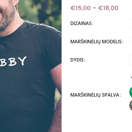
€
15,00
–
€
18,00
Pric
DIZAINAS
MARŠKINĖLIŲ MODELIS
DYDIS
MARŠKINĖLIŲ SPALVA