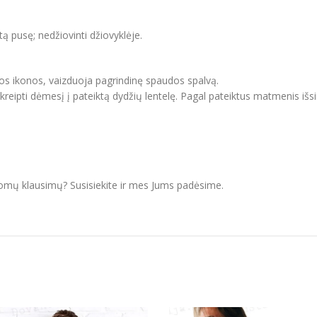
itą pusę; nedžiovinti džiovyklėje.
vos ikonos, vaizduoja pagrindinę spaudos spalvą.
ipti dėmesį į pateiktą dydžių lentelę. Pagal pateiktus matmenis išsir
domų klausimų? Susisiekite ir mes Jums padėsime.