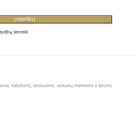
Į KREPŠELĮ
Dydžių lentelė
o dienai, Kalėdoms, vestuvėms, vestuvių metinėms ir kitoms