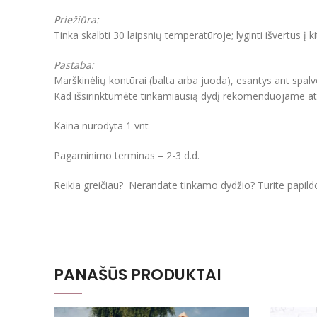
Priežiūra:
Tinka skalbti 30 laipsnių temperatūroje; lyginti išvertus į k
Pastaba:
Marškinėlių kontūrai (balta arba juoda), esantys ant spal
Kad išsirinktumėte tinkamiausią dydį rekomenduojame atkre
Kaina nurodyta 1 vnt
Pagaminimo terminas – 2-3 d.d.
Reikia greičiau? Nerandate tinkamo dydžio? Turite papil
PANAŠŪS PRODUKTAI