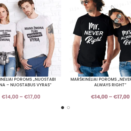
INĖLIAI POROMS „NUOSTABI
MARŠKINĖLIAI POROMS „NEVE
I SAVYBES
PASIRINKTI SAVYBES
NA – NUOSTABUS VYRAS“
ALWAYS RIGHT“
€
14,00
–
€
17,00
Price
€
14,00
–
€
17,00
range:
€14,00
through
€17,00