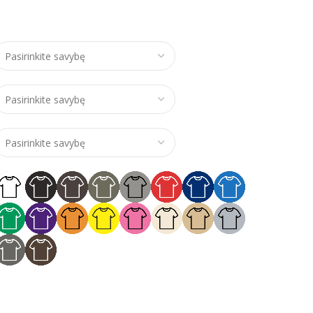
e range: €15,00 through €18,00