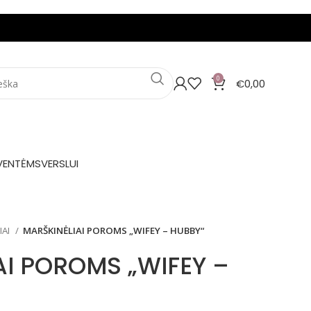
0
€
0,00
VENTĖMS
VERSLUI
IAI
MARŠKINĖLIAI POROMS „WIFEY – HUBBY“
AI POROMS „WIFEY –